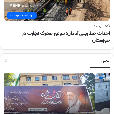
زیرساخت و توسعه
۵ آبان ۱۴۰۴
احداث خط ریلی آبادان؛ موتور محرک تجارت در
خوزستان
عکس
ح
ح
ض
ض
و
و
ر
ر
د
ق
ک
ا
ت
ئ
ر
م‌