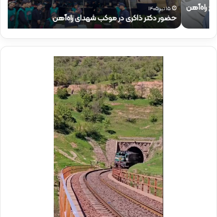
ذ
م
۱۵ تیر ۱۴۰۵
حضور دکتر ذاکری در موکب شهدای راه‌آهن
ح
ا
ق
ک
ا
ر
م
ی
م
د
د
ر
ی
م
ر
و
ع
ک
ا
ب
م
ش
ل
ه
د
د
ر
ا
م
ی
و
ر
ک
ا
ب
ه‌
ب
آ
س
ه
ی