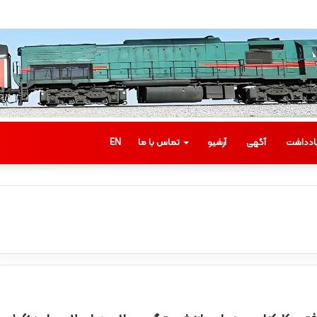
ادداشت
آگهی
آرشیو
تماس با ما
EN
ب
ا
ز
د
ی