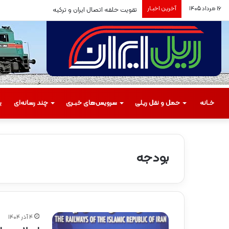
۱۶ مرداد ۱۴۰۵
آخرین اخبـار
تقویت حلقه اتصال ایران و ترکیه
خـانه
حمل‌ و نقل ریلی
سرویس‌های خبـری
چند رسانه‌ای
ی
بودجه
م
س
ی
ر
۴ آذر ۱۴۰۴
گ