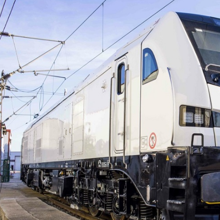
د
د
یبهشت ۱۴۰۵
۱۰ مرداد ۱۴۰۵
ک
یر گردشگری خط آهن «زیراب –
بازدید دکتر ذاکری مدیرعامل 
ت
گاه» – مازندران
از راه‌آهن شمالشرق۲
ر
ذ
ا
ک
ر
ی
م
د
ی
ر
ع
ا
م
ل
ر
ا
ه‌