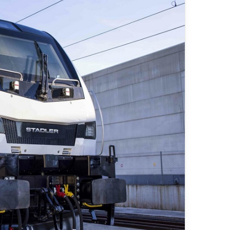
ر
د
۱۳ ارد
ش
مس
گ
شیر
ر
ی
خ
ط
آ
ه
ن
«
ز
ی
ر
ا
ب
–
ش
ی
ر