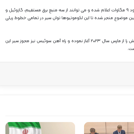
توان خروجی لکوموتیوهای هیبریدی جدید استادلر حدود ۹ مگاوات اعلام شده و می توانند از سه منبع برق مستقیم، گازوئیل و
 همین موضوع منجر شده تا این لکوموتیوها توان سیر در تمامی خطوط ریلی
یورو ۹۰۰۰ نخستین سیر خود در شبکه ریلی آلمان و اتریش را از مارس سال ۲۰۲۳ آغاز نموده و راه آهن سوئیس نیز مجوز سیر این
ست.