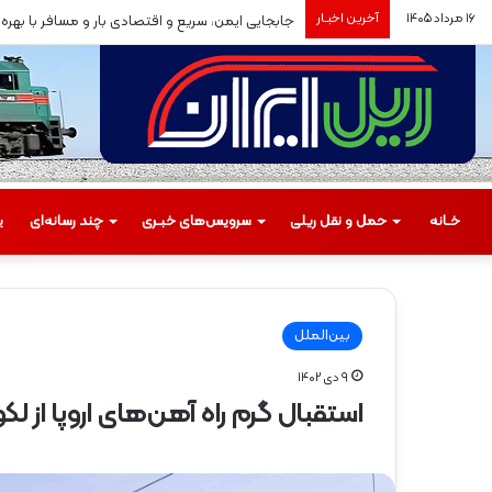
۱۶ مرداد ۱۴۰۵
آخرین اخبـار
جابجایی ایمن، سریع و اقتصادی بار و مسافر با بهره‌برد
خـانه
حمل‌ و نقل ریلی
سرویس‌های خبـری
چند رسانه‌ای
ی
بین‌الملل
۹ دی ۱۴۰۲
م
استقبال گرم راه آهن‌های اروپا از 
س
ی
ر
گ