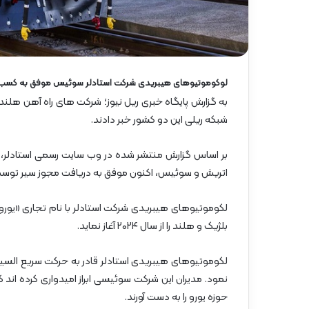
گ
ا
ه
»
–
م
لوکوموتیوهای هیبریدی شرکت استادلر سوئیس موفق به کسب م
ا
به گزارش پایگاه خبری ریل نیوز؛ شرکت های راه آهن هلند 
ز
شبکه ریلی این دو کشور خبر دادند.
ن
د
ر
بر اساس گزارش منتشر شده در وب سایت رسمی استادلر،
ا
اتریش و سوئیس، اکنون موفق به دریافت مجوز سیر توسط 
ن
بلژیک و هلند را از سال ۲۰۲۴ آغاز نماید.
لکوموتیوهای هیبریدی استادلر قادر به حرکت سریع السیر د
نمود. مدیران این شرکت سوئیسی ابراز امیدواری کرده اند
حوزه یورو را به دست آورند.