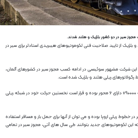
آ
ه
ن
ا
ز
ر
جوز سیر در دو کشور بلژیک و هلند شدند.
ا
و بلژیک از تایید صلاحیت فنی لکوموتیوهای هیبریدی استادلر برای سیر در
ه‌
آ
ه
ن
 این شرکت مشهور سوئیسی در ادامه کسب مجوز سیر در کشورهای آلمان،
ش
رگولاتورهای ریلی هلند و بلژیک شده است.
م
ا
لکوموتیوهای هیبریدی شرکت استادلر با نام تجاری «یورو ۹۰۰۰۰» دارای ۶ محور بوده و قرار است نخستین حرکت خود در شبکه ریلی
ل
ش
ر
ق
ر خطوط ریلی اروپا بوده و می توان از آنها برای حمل بار و مسافر استفاده
۲
 که این لکوموتیوهای جدید بتوانند طی سال های آتی، مجوز سیر در تمامی