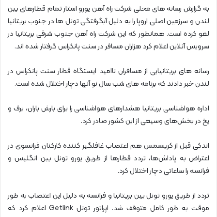
به گزارش رسانه های محلی شرکت راه آهن یورو استار تمام قطارهای بین
لندن و سرزمین اصلی اروپا را به دلیل آبگرفتگی تونل ها در جنوب بریتانیا
لغو کرده است. همانطور که این شرکت راه آهن جنوب شرقی بریتانیا در
سرویس آنلاین اعلام کرد هزاران مسافر در سنت پانکراس گرفتار شده اند.
رسانه های بریتانیایی از مسافران ناامید ایستگاه قطار سنت پانکراس در
لندن خبر دادند که برنامه های شب سال نو آنها دچار اختلال شده است.
اداره هواشناسی بریتانیا هشدارهای هواشناسی را برای بارش باران، برف و
یخ در بخش‌های وسیعی از این کشور صادر کرد.
اندکی قبل از کریسمس هم اعتصاب غافلگیر کننده کارکنان فرانسوی در
اعتراض به پاداش‌ها، تردد قطارها از طریق یورو تونل بین انگلیس و
فرانسه را ساعاتی دچار اختلال کرد.
تردد از طریق یورو تونل بین بریتانیا و فرانسه به دلیل این اعتصاب به طور
موقت به طور کامل متوقف شد. اپراتور تونل Getlink اعلام کرد که