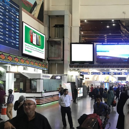
د
د
یبهشت ۱۴۰۵
۱۰ مرداد ۱۴۰۵
ک
یر گردشگری خط آهن «زیراب –
بازدید دکتر ذاکری مدیرعامل 
ت
گاه» – مازندران
از راه‌آهن شمالشرق۲
ر
ذ
ا
ک
ر
ی
م
د
ی
ر
ع
ا
م
ل
ر
ا
ه‌