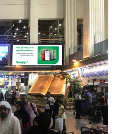
ر
د
۱۳ ارد
ش
مس
گ
شیر
ر
ی
خ
ط
آ
ه
ن
«
ز
ی
ر
ا
ب
–
ش
ی
ر