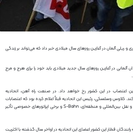
آ
ه
ن
ا
ز
ر
ا
ه‌
 و ریلی آلمان در آغازین روزهای سال میلادی خبر داد که می‌تواند‌ بر زندگی
آ
ه
ن
ان آلمانی در آغازین روزهای سال جدید میلادی باید خود را برای هرج و مرج
ش
م
ا
ل
ن اعتصاب در این کشور رخ خواهد داد. در صنعت راه آهن، اتحادیه
ش
GDL) قرار است از ۸ ژانویه اعتصاب کند. کلاوس وسلسکی، رئیس این اتحادیه قبلاً اعلام کرده بود که اعتصابات
ر
ممکن است تا پنج روز ادامه داشته باشد. این امر بر حمل و نقل بین‌المللی و منطقه‌ای، S-Bahn و برخی اپراتورهای خصوصی تأثیر
ق
۲
رانندگان قطار این کشور اعضای این اتحادیه در اواخر سال گذشته با اکثریت