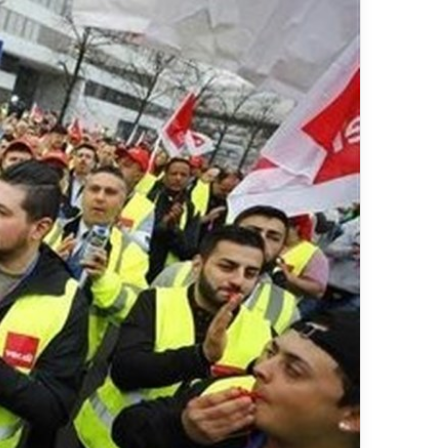
ر
د
۱۳ ارد
ش
مس
گ
شیر
ر
ی
خ
ط
آ
ه
ن
«
ز
ی
ر
ا
ب
–
ش
ی
ر