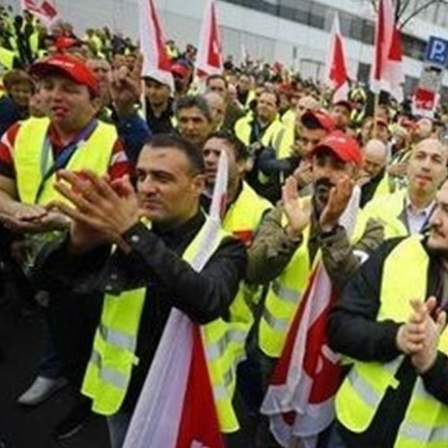
د
د
یبهشت ۱۴۰۵
۱۰ مرداد ۱۴۰۵
ک
یر گردشگری خط آهن «زیراب –
بازدید دکتر ذاکری مدیرعامل 
ت
گاه» – مازندران
از راه‌آهن شمالشرق۲
ر
ذ
ا
ک
ر
ی
م
د
ی
ر
ع
ا
م
ل
ر
ا
ه‌