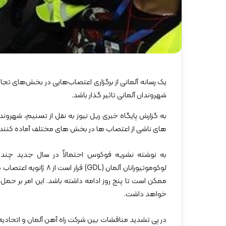
گ
ا
ه
»
–
م
ا
ز
یک رسانه آلمانی از برگزاری اعتصاب‌هایی در بخش‌های تجاری
ن
شهروندان آلمانی تاثیر گذار باشد.
د
ر
به گزارش پایگاه خبری ریل نیوز به نقل از تسنیم، شهروند
ا
های ناشی از اعتصاب ها در بخش های مختلف آماده کنند.
ن
به نوشته نشریه فوکوس احتمالاً در سال جدید چندی
لوکوموتیورانان آلمان (
خواهد داشت.
در پی تشدید مناقشات بین شرکت راه آهن آلمان و اتحادیه 