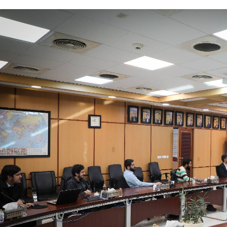
د
د
یبهشت ۱۴۰۵
۱۰ مرداد ۱۴۰۵
ک
یر گردشگری خط آهن «زیراب –
بازدید دکتر ذاکری مدیرعامل 
ت
گاه» – مازندران
از راه‌آهن شمالشرق۲
ر
ذ
ا
ک
ر
ی
م
د
ی
ر
ع
ا
م
ل
ر
ا
ه‌