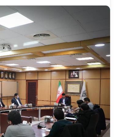
ر
د
۱۳ ارد
ش
مس
گ
شیر
ر
ی
خ
ط
آ
ه
ن
«
ز
ی
ر
ا
ب
–
ش
ی
ر