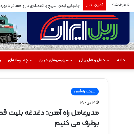
۱۶ مرداد ۱۴۰۵
آخرین اخبـار
جابجایی ایمن، سریع و اقتصادی بار و مسافر با بهره‌برد
خـانه
حمل‌ و نقل ریلی
سرویس‌های خبـری
چند رسانه‌ای
ی
شرکت راه‌آهن
۱۴ دی ۱۴۰۲
م
مدیرعامل راه آهن: دغدغه بلیت قطار
س
ی
برطرف می کنیم
ر
گ