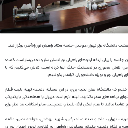
آ
ه
ن
ا
ز
ر
ا
ه‌
 دانشگاه برتر تهران،دومین جلسه ستاد راهیان نور راه‌آهن برگزار شد.
آ
ه
ین جلسه با بیان اینکه اردوهای راهیان نور انسان ساز و تمدن‌ساز است گفت:
ن
، نقش محوری در لجستیک جنگ ایفا کرده است، تلاش می‌کنیم که با
ش
 راهیان نور و بویژه دانشجویان گرانقدر بکوشیم.
م
ا
ل
نیم که دانشگاه های نخبه پرور، در این مسئله دغدغه تهیه بلیت قطار
ش
ای برنامه‌های سفر بگذارند. البته لازم است عزیزان با هماهنگی با یکدیگر،
ر
تقاضا نباشد تا هم امکان ارائه بلیط و همچنین سایر امکانات مد نظر برای
ق
۲
، تهران ، علم و صنعت، امیرکبیر، شهید بهشتی، خواجه نصیر، علامه
ه و نگاه دغدغه مندانه مسئولین راه‌آهن به فناوری نوین راهیان نور در