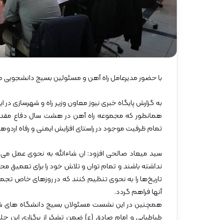
گ
ا
ه
»
–
م
ا
ز
با حضور مدیرعامل راه آهن و مسئولین بسیج دانشجویی هشت
ن
د
به گزارش پایگاه خبری نیوز معاون وزیر راه و شهرسازی در ا
ر
همانطور که مجموعه راه آهن در هشت سال دفاع مقدس
ا
تمام ظرفیت موجود در راستای افزایش ایمنی و رفاه اردوهای
ن
سید میعاد صالحی افزود: ان شاءالله به نحوی عمل می ک
نداشته باشند و تمام توان و تلاش خود را برای تعمیق محتو
تاریخ‌ها را به نحوی تنظیم کنند که در روزهای خاص تجمع 
آنها فراهم گردد.
همچنین در این نشست مسئولان بسیج دانشگاه های شریف
طباطبایی و امام صادق (ع) ضمن تشکر از برگزاری این جلس