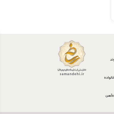
ند
انواده
اه‌آهن