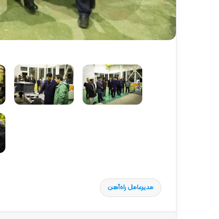
گ
ا
ه
»
–
م
ا
ز
ن
د
ر
ا
ن
مدیرعامل راه‌آهن