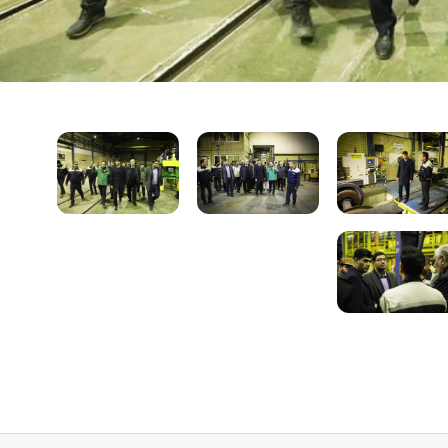
آ
ه
ن
ا
ز
ر
ا
ه‌
آ
ه
ن
ش
م
ا
ل
ش
ر
ق
۲