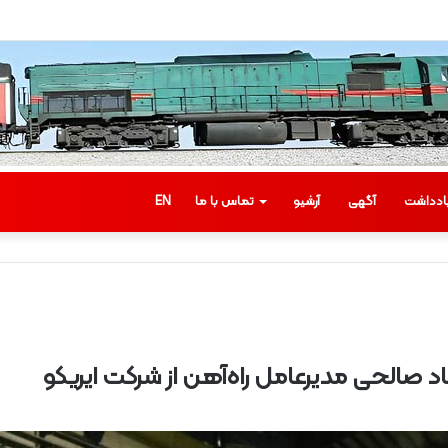
نی
ادداشت
آگهی
آرشیو
تماس با ما
EN
ب
اد صالحی مدیرعامل راه‌آهن از شرکت ایریکو
ا
ز
د
ی