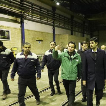
د
د
یبهشت ۱۴۰۵
۱۰ مرداد ۱۴۰۵
ک
یر گردشگری خط آهن «زیراب –
بازدید دکتر ذاکری مدیرعامل 
ت
گاه» – مازندران
از راه‌آهن شمالشرق۲
ر
ذ
ا
ک
ر
ی
م
د
ی
ر
ع
ا
م
ل
ر
ا
ه‌