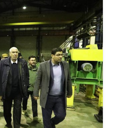
ر
د
۱۳ ارد
ش
مس
گ
شیر
ر
ی
خ
ط
آ
ه
ن
«
ز
ی
ر
ا
ب
–
ش
ی
ر