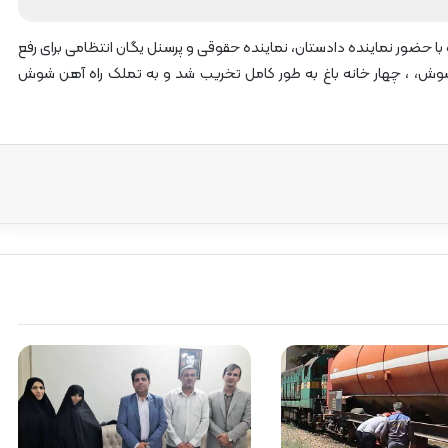
آ
ه
 با حضور نماینده دادستان، نماینده حقوقی و پرسنل یگان انتظامی برای رفع
ن
ا
 شوش، ، چهار خانه باغ به طور کامل تخریب شد و به تملک راه آهن شوش
ز
ر
ا
ه‌
آ
ه
ن
ش
م
ا
ل
ش
ر
ق
۲