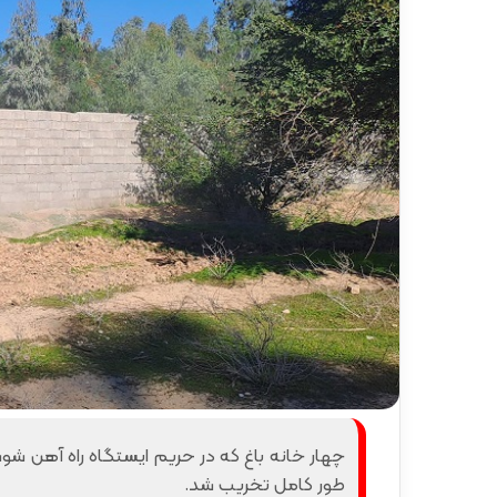
ر
د
۱۳ ارد
ش
مس
گ
شیر
ر
ی
خ
ط
آ
ه
ن
«
ز
ی
ر
ا
ب
–
ش
چهار خانه باغ که در حریم ایستگاه راه آهن شو
ی
طور کامل تخریب شد.
ر