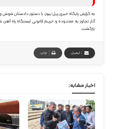
گ
ا
به گزارش پایگاه خبری ریل نیوز، با دستور دادستان شوش و
ه
»
آثار تجاوز به محدوده و حریم قانونی ایستگاه راه آهن
–
بازگشت.
م
ا
ز
ن
ایمیـل
چاپ
د
ر
ا
ن
اخبار مشابه: