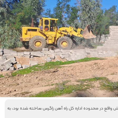
د
د
یبهشت ۱۴۰۵
۱۰ مرداد ۱۴۰۵
ک
یر گردشگری خط آهن «زیراب –
بازدید دکتر ذاکری مدیرعامل 
ت
گاه» – مازندران
از راه‌آهن شمالشرق۲
ر
ذ
ا
ک
ر
ی
م
د
ی
ر
ع
ا
م
ل
ر
ش واقع در محدوده اداره کل راه آهن زاگرس ساخته شده بود، به
ا
ه‌