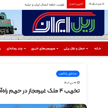
۱۷ مرداد ۱۴۰۵
آخرین اخبـار
تقویت حلقه اتصال ایران و ترکیه
خـانه
حمل‌ و نقل ریلی
سرویس‌های خبـری
چند رسانه‌ای
ی
مناطق راه‌آهن
۲۶ دی ۱۴۰۲
م
تخریب ۴ ملک غیرمجاز در حریم راه‌آهن زاگرس
س
ی
ر
گ