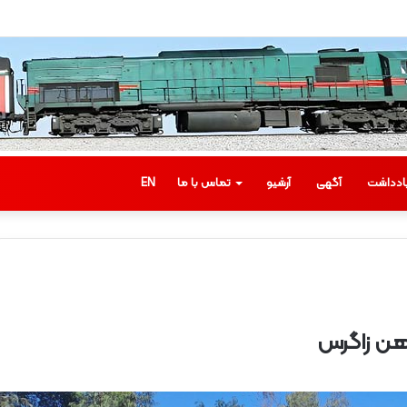
ادداشت
آگهی
آرشیو
تماس با ما
EN
ب
ا
ز
د
ی