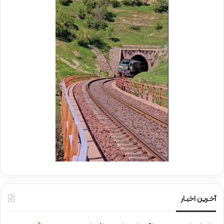
ک
ا
ب
م
ش
ل
ه
د
د
ر
ا
م
ی
و
ر
ک
ا
ب
ه‌
ب
آ
س
ه
ی
ن
ج
ی
ا
ن
ر
ا
ه‌
آخـرین اخبـار
آ
ه