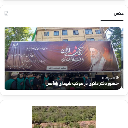
عکس
ح
ح
ض
ض
و
و
ر
ر
د
ق
ک
ا
ت
ئ
ر
م‌
ذ
م
۱۵ تیر ۱۴۰۵
حضور دکتر ذاکری در موکب شهدای راه‌آهن
ح
ا
ق
ک
ا
ر
م
ی
م
د
د
ر
ی
م
ر
و
ع