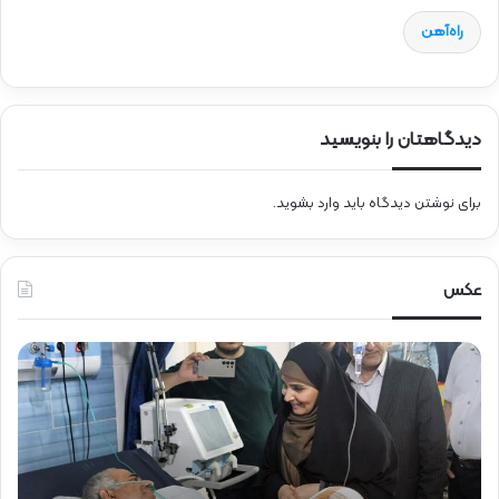
راه‌آهن
دیدگاهتان را بنویسید
برای نوشتن دیدگاه باید
وارد بشوید
.
عکس
ع
ح
ی
ض
ا
و
د
ر
ت
د
و
ک
ز
ت