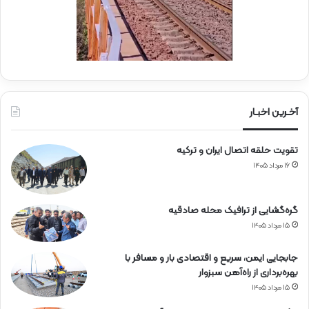
ش
ه
ک
ن
ا
ر
ی
ا
ز
پ
آخـرین اخبـار
ر
س
تقویت حلقه اتصال ایران و ترکیه
ن
ل
۱۶ مرداد ۱۴۰۵
م
ج
ر
گره‌گشایی از ترافیک محله صادقیه
و
۱۵ مرداد ۱۴۰۵
ح
ر
جابجایی ایمن، سریع و اقتصادی بار و مسافر با
ا
بهره‌برداری از راه‌آهن سبزوار
ه‌
۱۵ مرداد ۱۴۰۵
آ