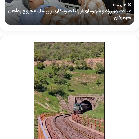
ی
ر
۲۹ تیر ۱۴۰۵
عیادت وزیر راه و شهرسازی از رضا میرشکاری از پرسنل مجروح راه‌آهن
ر
ذ
هرمزگان
ح
ر
ا
ا
ک
ه
ر
و
ی
ش
د
ه
ر
ر
م
س
و
ا
ک
ز
ب
ی
ش
ا
ه
ز
د
ر
ا
ض
ی
ا
ر
م
ا
ی
ه‌
ر
آ