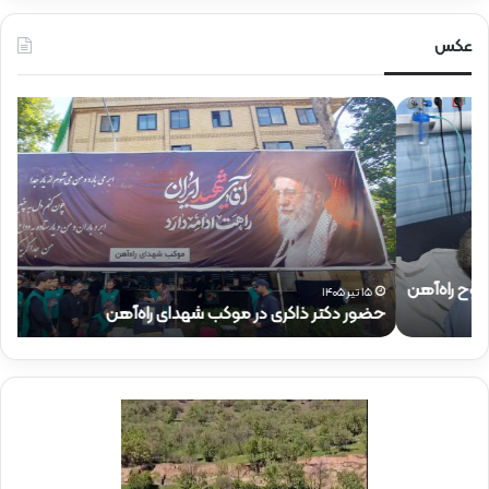
عکس
ح
ح
ض
ض
و
و
ر
ر
د
ق
ک
ا
ت
ئ
ر
م‌
ذ
م
۱۵ تیر ۱۴۰۵
حضور دکتر ذاکری در موکب شهدای راه‌آهن
ح
ا
ق
ک
ا
ر
م
ی
م
د
د
ر
ی
م
ر
و
ع