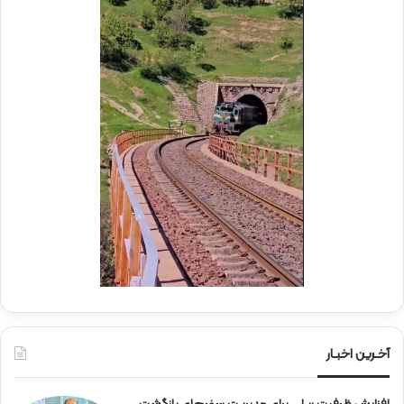
ک
ا
ب
م
ش
ل
ه
د
د
ر
ا
م
ی
و
ر
ک
ا
ب
ه‌
ب
آ
س
ه
ی
ن
ج
ی
ا
ن
ر
ا
ه‌
آخـرین اخبـار
آ
ه