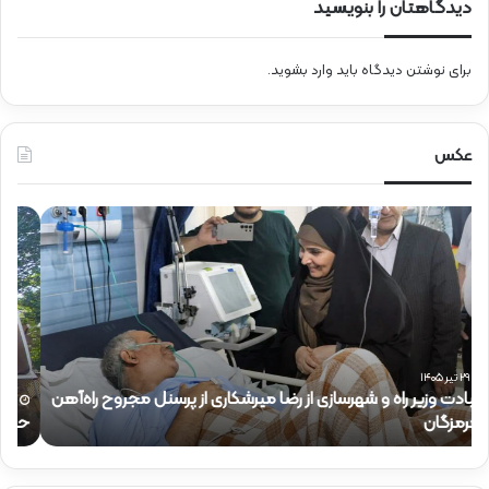
دیدگاهتان را بنویسید
برای نوشتن دیدگاه باید
وارد بشوید
.
عکس
ح
ح
ض
ض
و
و
ر
ر
د
ق
ک
ا
ت
ئ
ر
م‌
ذ
م
۱۵ تیر ۱۴۰۵
حضور دکتر ذاکری در موکب شهدای راه‌آهن
ح
ا
ق
ک
ا
ر
م