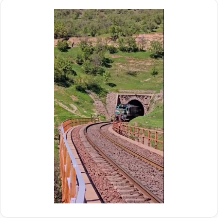
ی
م
د
د
ر
ی
م
ر
و
ع
ک
ا
ب
م
ش
ل
ه
د
د
ر
ا
م
ی
و
ر
ک
ا
ب
ه‌
ب
آ
س
ه
ی
ن
ج
ی
ا
ن
ر