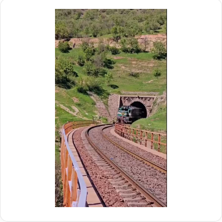
م
ط
د
آ
ی
ه
ر
ن
ع
«
ا
ز
م
ی
ل
ر
د
ا
ر
ب
م
–
و
ش
ک
ی
ب
ر
ب
گ
س
ا
ی
ه
ج
»
ی
–
ا
م
ن
ا
ر
ز