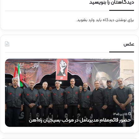
دیدگاهتان را بنویسید
برای نوشتن دیدگاه باید
وارد بشوید
.
عکس
ح
م
ض
س
و
ی
ر
ر
ق
گ
ا
ر
ئ
د
م‌
ش
م
گ
۱۵ تیر ۱۴۰۵
حضور قائم‌مقام مدیرعامل در موکب بسیجیان راه‌آهن
م
ق
ر
ا
ی
م
خ