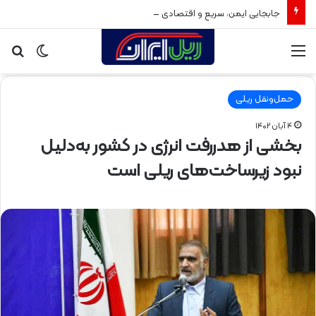
جابجایی ایمن، سریع و اقتصادی بار و مسافر با بهره‌برداری از راه‌آهن سبزوار
منو
تغییر
جس
پوسته
برا
حمل‌ونقل ریلی
۴ آبان ۱۴۰۲
بخشی از هدررفت انرژی در کشور به‌دلیل
نبود زیرساخت‌های ریلی است