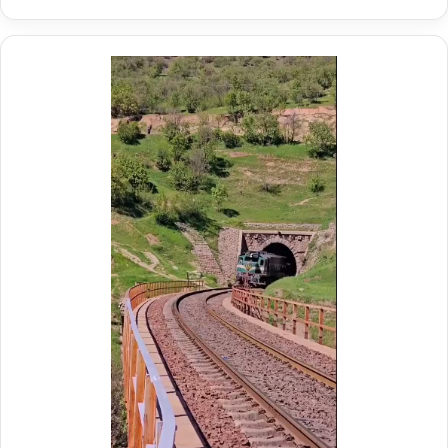
ر
ی
د
ر
م
و
ک
ب
ش
ه
د
ا
ی
ر
ا
ه‌
آ
ه
ن