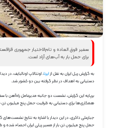
گ
ا
ه
»
–
م
ا
ز
سفیر فوق العاده و تام‌الاختیار جمهوری قزاقستان
ن
برای حمل بار به آب‌های آزاد است.
د
ر
ا
به گزارش ریل ایران به نقل از
ایرنا
، اونتالاپ اونالبایف، در دی
ن
دستیابی به اهداف در نظر گرفته بین دو کشور شد.
برپایه این گزارش، نشست دو جانبه مدیرعامل راه‌آهن با سفی
همکاری‌ها برای دستیابی به ظرفیت حمل پنج میلیون تن بار د
جبارعلی ذاکری، در این دیدار با اشاره به نتایج نشست‌های 
حمل پنج میلیون تن بار از مسیر ریلی ایران احصاء شده و 