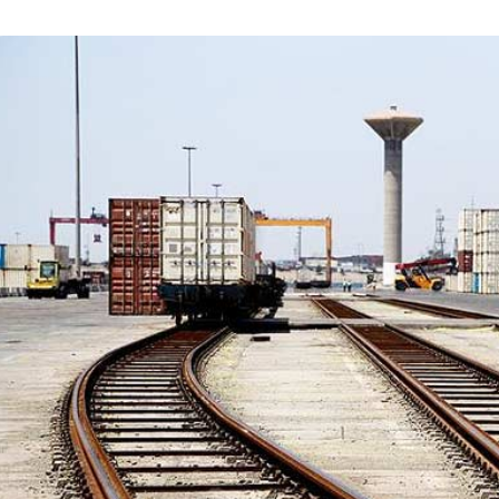
د
د
یبهشت ۱۴۰۵
۱۰ مرداد ۱۴۰۵
ک
یر گردشگری خط آهن «زیراب –
بازدید دکتر ذاکری مدیرعامل 
ت
گاه» – مازندران
از راه‌آهن شمالشرق۲
ر
ذ
ا
ک
ر
ی
م
د
ی
ر
ع
ا
م
ل
ر
ا
ه‌