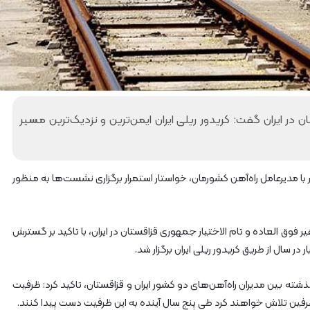
آ
ه
ن
ا
ز
ر
ا
ه‌
 در ایران گفت: کریدور ریلی ایران ایمن‌ترین و نزدیک‌ترین مسیر
آ
ه
ن
ش
دار با مدیرعامل راه‌آهن کشورمان، خواستار استمرار برگزاری نشست‌ها به منظور
م
ا
ل
ش
ر فوق العاده و تام الاختیار جمهوری قزاقستان در ایران، با تاکید بر گسترش
ر
ر سال از طریق کریدور ریلی ایران برگزار شد.
ق
۲
گذشته بین مدیران راه‌آهن‌های دو کشور ایران و قزاقستان، تاکید کرد: ظرفیت
طرفین تلاش خواهند کرد طی پنج سال آینده به این ظرفیت دست پیدا کنند.