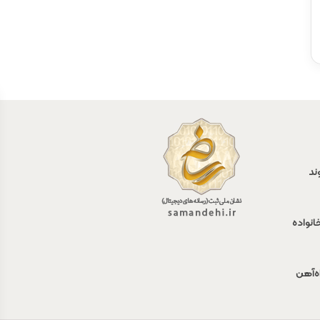
ند
انواده
اه‌آهن