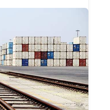
ر
د
۱۳ ارد
ش
مس
گ
شیر
ر
ی
خ
ط
آ
ه
ن
«
ز
ی
ر
ا
ب
–
ش
ی
ر