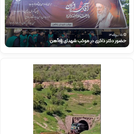
ر
ر
د
ق
ک
ا
ت
ئ
ر
م‌
ذ
م
۱۵ تیر ۱۴۰۵
حضور دکتر ذاکری در موکب شهدای راه‌آهن
ح
ا
ق
ک
ا
ر
م
ی
م
د
د
ر
ی
م
ر
و
ع
ک
ا
ب
م
ش
ل
ه
د
د
ر
ا
م
ی
و