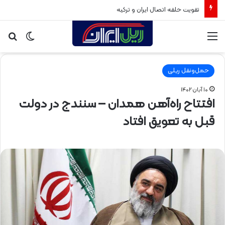
تقویت حلقه اتصال ایران و ترکیه
منو
تغییر
جس
پوسته
برا
حمل‌ونقل ریلی
۱۰ آبان ۱۴۰۲
افتتاح راه‌آهن همدان – سنندج در دولت
قبل به تعویق افتاد