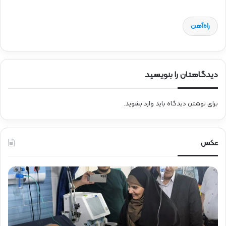
راه‌آهن
دیدگاهتان را بنویسید
برای نوشتن دیدگاه باید
وارد بشوید
.
عکس
ح
ح
ض
ض
و
و
ر
ر
د
ق
ک
ا