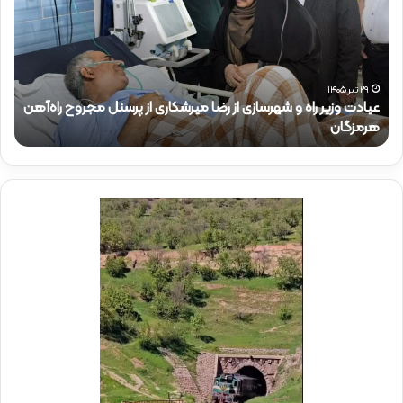
ر
د
ک
ت
ر
نل مجروح راه‌آهن
ذ
۱۵ تیر ۱۴۰۵
حضور دکتر ذاکری در موکب شهدای راه‌آهن
ا
ک
ر
ی
د
ر
م
و
ک
ب
ش
ه
د
ا
ی