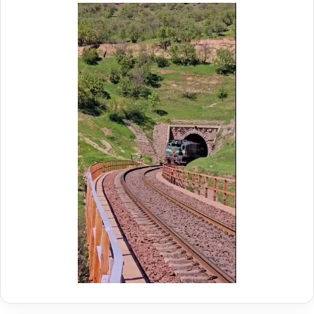
د
ر
م
و
ک
ب
ش
ه
د
ا
ی
ر
ا
ه‌
آ
ه
ن