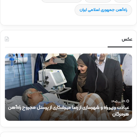
راه‌آهن جمهوری اسلامی ایران
عکس
ح
ض
و
ر
د
ک
ت
ر
نل مجروح راه‌آهن
ذ
۱۵ تیر ۱۴۰۵
حضور دکتر ذاکری در موکب شهدای راه‌آهن
ا
ک
ر
ی