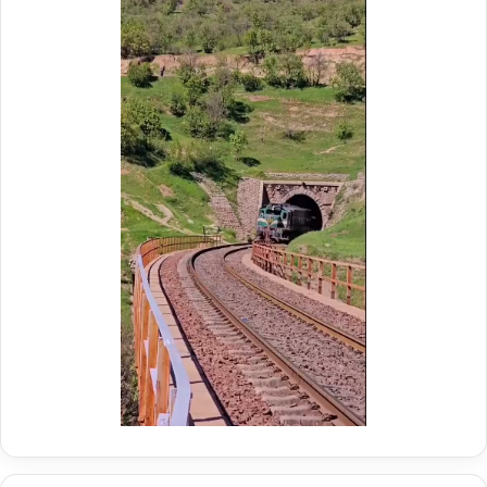
ر
ی
م
ر
و
ع
ک
ا
ب
م
ش
ل
ه
د
د
ر
ا
م
ی
و
ر
ک
ا
ب
ه‌
ب
آ
س
ه
ی
ن
ج
ی
ا
ن
ر
ا