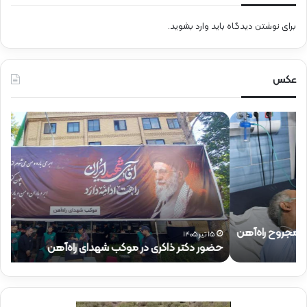
برای نوشتن دیدگاه باید
وارد بشوید
.
عکس
ح
ح
ض
ض
و
و
ر
ر
د
ق
ک
ا
ت
ئ
ر
م‌
ذ
م
۱۵ تیر ۱۴۰۵
حضور دکتر ذاکری در موکب شهدای راه‌آهن
ح
ا
ق
ک
ا
ر
م
ی
م
د
د