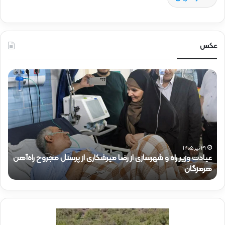
عکس
ح
ح
ض
ض
و
و
ر
ر
د
ق
ک
ا
ت
ئ
ر
م‌
ذ
م
۱۵ تیر ۱۴۰۵
حضور دکتر ذاکری در موکب شهدای راه‌آهن
ح
ا
ق
ک
ا
ر
م
ی
م
د
د
ر
ی