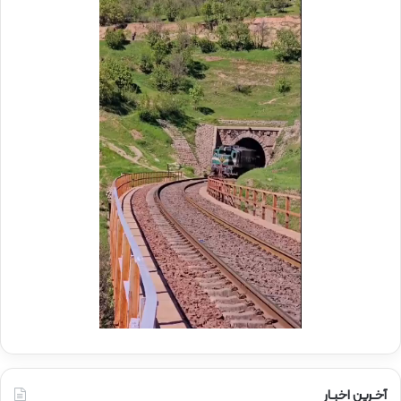
م
ر
و
ع
ک
ا
ب
م
ش
ل
ه
د
د
ر
ا
م
ی
و
ر
ک
ا
ب
ه‌
ب
آ
س
ه
ی
ن
ج
ی
ا
ن
ر
ا
ه‌
آخـرین اخبـار