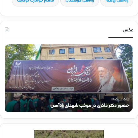
راه‌آهن روسیه
راه‌آهن قزاقستان
قاسم جومارت توقایف
عکس
ح
ح
ض
ض
و
و
ر
ر
د
ق
ک
ا
ت
ئ
ر
م‌
ذ
م
۱۵ تیر ۱۴۰۵
حضور دکتر ذاکری در موکب شهدای راه‌آهن
ح
ا
ق
ک
ا
ر
م
ی
م
د
د
ر
ی