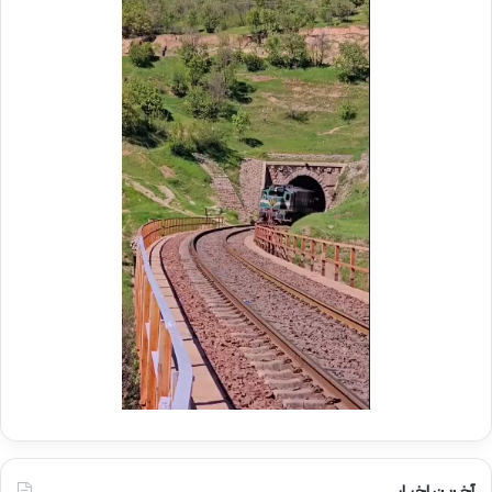
م
ر
و
ع
ک
ا
ب
م
ش
ل
ه
د
د
ر
ا
م
ی
و
ر
ک
ا
ب
ه‌
ب
آ
س
ه
ی
ن
ج
ی
ا
ن
ر
ا
ه‌