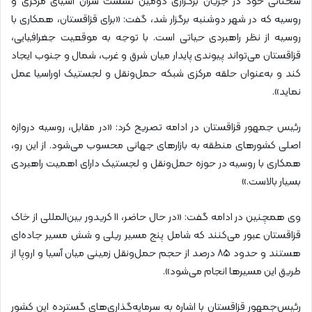
سخنانی خود در جریان برگزاری دومین نشست سران آسیای مرکزی و
روسیه که در شهر دوشنبه برگزار شد، گفت: «برای قزاقستان، همکاری با
روسیه از نظر راهبردی حیاتی است. با توجه به موقعیت جغرافیایی،
قزاقستان می‌تواند پیوندی پایدار میان شرق و غرب، شمال و جنوب ایجاد
کند و به‌عنوان حلقه مرکزی شبکه حمل‌ونقل و لجستیک اوراسیا عمل
نماید».
رئیس جمهور قزاقستان در ادامه تصریح کرد: «در مقابل، روسیه دروازه
اصلی کشورهای منطقه به بازارهای جهانی محسوب می‌شود. از این رو،
همکاری با روسیه در حوزه حمل‌ونقل و لجستیک دارای اهمیت راهبردی
بسیار بالاست.»
وی همچنین در ادامه گفت: «در حال حاضر، ۱۱ کریدور بین‌المللی از خاک
قزاقستان عبور می‌کنند که شامل پنج مسیر ریلی و شش مسیر جاده‌ای
هستند و حدود ۸۵ درصد از حجم حمل‌ونقل زمینی میان آسیا و اروپا از
طریق این مسیرها انجام می‌شود».
رئیس‌جمهور قزاقستان با اشاره به سرمایه‌گذاری‌های گسترده این کشور