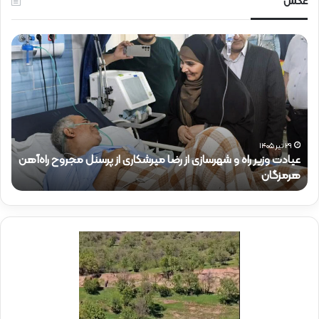
عکس
ع
ح
ی
ض
ا
و
د
ر
ت
د
و
ک
ز
ت
ی
ر
۲۹ تیر ۱۴۰۵
عیادت وزیر راه و شهرسازی از رضا میرشکاری از پرسنل مجروح راه‌آهن
ر
ذ
هرمزگان
ح
ر
ا
ا
ک
ه
ر
و
ی
ش
د
ه
ر
ر
م
س
و
ا
ک
ز
ب