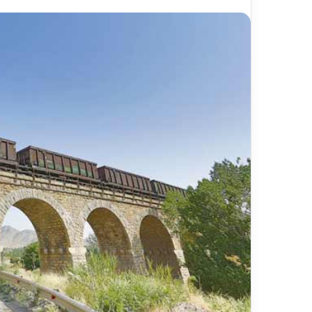
ر
د
د
د
۱۳ اردیبهشت ۱۴۰۵
۱۰ مر
ش
ک
مسیر گردشگری خط آهن «زیراب –
با
گ
ت
شیرگاه» – مازندران
از
ر
ر
ی
ذ
خ
ا
ط
ک
آ
ر
ه
ی
ن
م
«
د
ز
ی
ی
ر
ر
ع
ا
ا
ب
م
–
ل
ش
ر
ی
ا
ر
ه‌