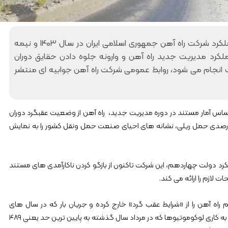
ی
ر
ش
ک
در پی انتشار بعضی اخبار گمراه کننده درباره عملکرد شرکت راه آهن جمهوری اسلامی ایران در سال ۱۴۰۳ و نیمه
ا
وال بردن عملکرد مدیریت جدید راه آهن و وارونه جلوه دادن حقایق دوران
ر
ی
انجام می شود، روابط عمومی شرکت راه آهن جوابیه ای منتشر
ا
ز
پ
ر
 اساس آمار مستند در دوره مدیریت جدید، راه آهن از وضعیت عقبگرد دوران
س
ت قبل خارج شده و بخش بین‌ المللی نیز با رشد ۲۰ درصدی حمل ریلی، نشانه‌ های احیای صنعت حمل‌ ونقل کشور را به نمایش
ن
ل
م
ج
ویکرد دولت چهاردهم، این شرکت تاکنون از بازگو کردن ناکارآمدی های مستند
ر
 لازم را ارائه می کند.
و
ح
راه آهن را از «شرایط عقب گرد» خارج کرده و جریان بار که در سال های
ر
گذشته روندی نزولی داشت، تغییر مسیر داده است. آماده به کاری لوکوموتیوها که در مرداد سال گذشته به پایین ترین حد یعنی ۴۸۹
ا