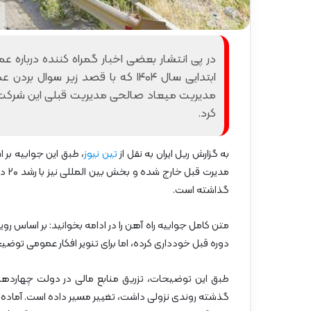
گ
آ
ا
ه
ه
ن
»
ا
–
ز
ابتدایی سال ۱۴۰۴ که با قصد زیر س
م
ر
ا
ا
مدیریت میعاد صالحی مدیریت قبلی این شرکت 
ز
ه‌
کرد.
ن
آ
د
ه
ر
ن
به گزارش ریل ایران به نقل از
تین نیوز
، طبق این جوابیه بر
ا
ش
مدیر
ن
م
گذاشته است.
ا
ل
ش
متن کامل جوابیه راه آهن را در ادامه بخوانید: بر اساس ر
ر
دوره قبل خودداری کرده، اما برای تنویر افکار عمومی توضیحات
ق
۲
طبق این توضیحات، تزریق منابع مالی در دولت چهاردهم 