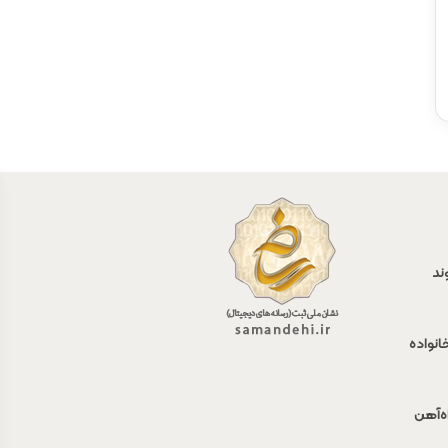
ند
انواده
اه‌آهن