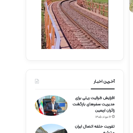
ه‌
ب
آ
س
ه
ی
ن
ج
ی
ا
ن
ر
ا
ه‌
آ
ه
ن
آخـرین اخبـار
افزایش ظرفیت ریلی برای
مدیریت سفرهای بازگشت
زائران اربعین
۱۶ مرداد ۱۴۰۵
تقویت حلقه اتصال ایران
و ترکیه