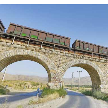
و
۲۹ تیر ۱۴۰۵
ز
عیادت وزیر راه و شهرسازی از 
داد ۱۴۰۵
ی
زدید دکتر ذاکری مدیرعامل راه‌آهن
میرشکاری از پرسنل مجروح را
ر
 راه‌آهن شمالشرق۲
هرمزگان
ر
ا
ه
و
ش
ه
ر
س
ا
ز
ی
ا
ز
ر
ض
ا
م