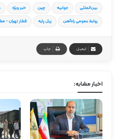
بین‌المللی
جوابیه
چین
خبر ویژه
د
روابط عمومی راه‌آهن
ریل پایه
قطار تهران - م
ایمیـل
چاپ
اخبار مشابه: