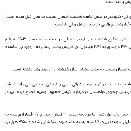
ه‌
آ
ه
موجب رشد ۱۲ درصدی تناژ بار و رشد ۶.۴ درصدی تن-کیلومتر در شش ماهه نخست امسال نسبت به سال قبل شده است؛
ن
آغاز رشد دو رقمی در حمل ونقل ریلی بار است.
ه
ر
م
این رشد در بخش بین الملل نیز تکرار شده است. برخلاف ادعاهای مطرح شده، حمل بار بین المللی در نیمه نخست سال ۱۴۰۳ به رقم
ز
۲.۱۸۷ میلیون تن رسید و در نیمه دوم همان سال با جهش ۳۳ درصدی به ۲.۹۱۱ میلیون تن افزایش یافت؛ رقمی که «رکورد بی سابقه»
گ
ا
ن
به مدت مشابه سال گذشته ۲۰ درصد رشد داشته است.
فقات چندجانبه در کریدورهای شرقی–غربی و شمالی–جنوبی می داند. انتشار
ه رئیس جمهور قزاقستان در دیدار با رئیس جمهور روسیه مطرح کرده ـ نیز در
طی هفت سال پیش از دولت چهاردهم، تنها ۷ قطار باری از چین وارد ایران شد، اما در دوره جدید ۳۱ قطار از چین و ۴۷ قطار از روسیه به
کشور وارد شده است. مرز ریلی ایران–افغانستان نیز که به دلیل سوءمدیریت گذشته بسته مانده بود، بازگشایی شده و ۳۵۰ هزار تن