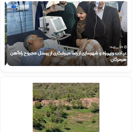
ح
ح
ض
ض
و
و
ر
ر
د
ق
ک
ا
ت
ئ
ر
م‌
ذ
م
۱۵ تیر ۱۴۰۵
حضور دکتر ذاکری در موکب شهدای راه‌آهن
ح
ا
ق
ک
ا
ر
م
ی
م
د
د
ر
ی
م
ر
و
ع
ک
ا
ب
م
ش
ل
ه
د