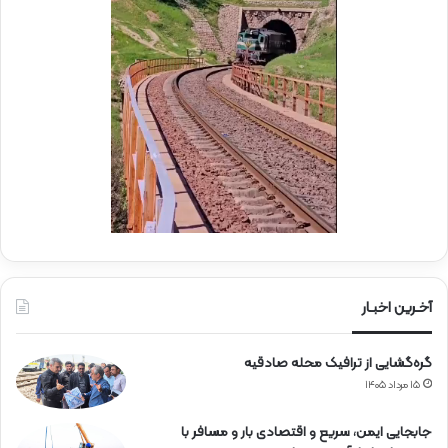
د
ر
ا
م
ی
و
ر
ک
ا
ب
ه‌
ب
آ
س
ه
ی
ن
ج
ی
ا
ن
ر
ا
ه‌
آخـرین اخبـار
آ
ه
گره‌گشایی از ترافیک محله صادقیه
ن
۱۵ مرداد ۱۴۰۵
جابجایی ایمن، سریع و اقتصادی بار و مسافر با