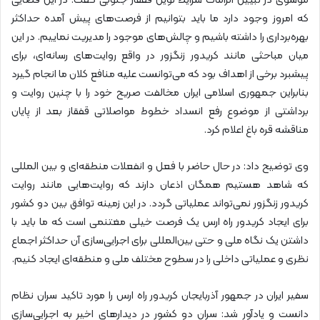
موسوی در تبیین الزامات شرایط نوین قفقاز جنوبی گفت: در این فضایی
که امروز وجود دارد ما باید بتوانیم از فرصت‌های پیش آمده حداکثر
بهره‌برداری را داشته باشیم و چالش‌های موجود را مدیریت نماییم. در این
میان مباحثی مانند کریدور زنگزور در واقع روایت‌های رسانه‌ای، برای
پیشبرد برخی از اهداف بود که می‌توانست علیه منافع کلان ما انجام گیرد
بنابراین جمهوری اسلامی ایران مخالفت صریح خود را با چنین روایت و
برداشتی از موضوع رفع انسداد خطوط مواصلاتی قفقاز بعد از پایان
مناقشه قره باغ اعلام کرد.
وی توضیح داد: در حال حاضر با فعل و انفعلات منطقه‌ای و بین المللی
که شاهد هستیم همگان اذعان دارند که روایت‌هایی مانند روایت
کریدور زنگزور نمی‌تواند عملیاتی گردد. در این زمینه توافق بین دو کشور
برای ایجاد کریدور راه ارس یک فرصت خیلی مغتنمی است که ما باید با
داشتن یک نگاه ملی و حتی بین‌المللی برای اجرایی‌سازی آن حداکثر اجماع
نظری و عملیاتی داخلی را در سطوح مختلف ملی و منطقه‌ای ایجاد کنیم.
سفیر ایران در جمهور آذربایجان کریدور راه ارس را مورد تاکید سران نظام
دانست و یادآور شد: سران دو کشور در دیدار‌های اخیر به اجرایی‌سازی