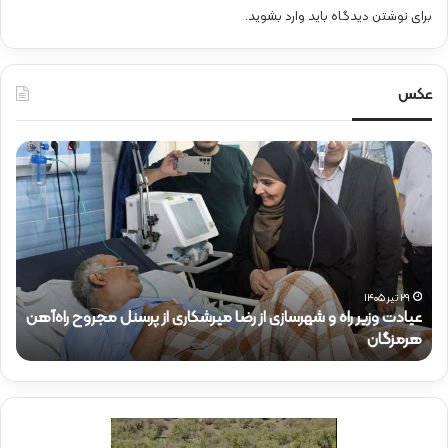
برای نوشتن دیدگاه باید
وارد بشوید
.
عکس
ح
ض
و
ر
د
ک
ت
ر
رسنل مجروح راه‌آهن
ذ
۱۵ تیر ۱۴۰۵
حضور دکتر ذاکری در موکب شهدای راه‌آهن
ا
ک
ر
ی
د
ر