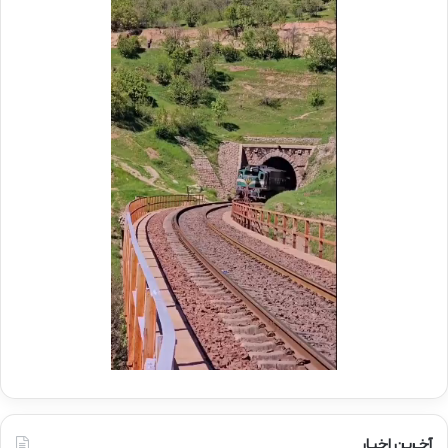
م
و
ک
ب
ش
ه
د
ا
ی
ر
ا
ه‌
آ
ه
ن
آخـرین اخبـار