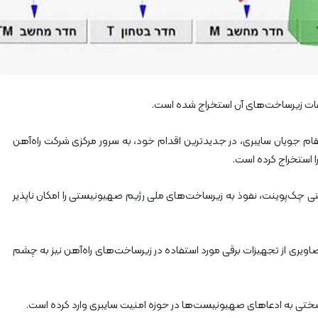
آ
ه
ن
ا
ز
ر
ا
ات زیرساخت‌های آن استخراج شده است.
ه‌
آ
ه
نتقام جویان سایبری، در جدیدترین اقدام خود، به سرور مرکزی شرکت راه‌آهن
ن
 استخراج کرده است.
ش
م
یتی چک‌پوینت، نفوذ به زیرساخت‌های ملی رژیم صهیونیستی را امکان ناپذیر
ا
ل
ش
ر
ویری از تجهیزات برقی مورد استفاده در زیرساخت‌های راه‌آهن نیز به چشم
ق
۲
سختی به ادعاهای صهیونیست‌ها در حوزه امنیت سایبری وارد کرده است.