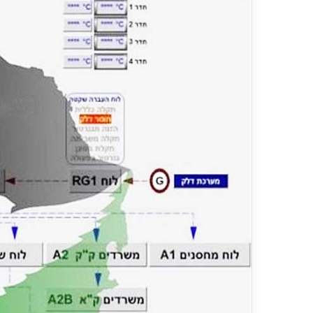
ر
د
۱۳ ارد
ش
مس
گ
شیر
ر
ی
خ
ط
آ
ه
ن
«
ز
ی
ر
ا
ب
–
ش
ی
ر