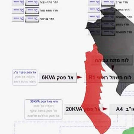
د
د
یبهشت ۱۴۰۵
۱۰ مرداد ۱۴۰۵
ک
یر گردشگری خط آهن «زیراب –
بازدید دکتر ذاکری مدیرعامل 
ت
گاه» – مازندران
از راه‌آهن شمالشرق۲
ر
ذ
ا
ک
ر
ی
م
د
ی
ر
ع
ا
م
ل
ر
ا
ه‌