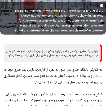
Die Bahn unterwegs im Freistaat Bayern in der Winterzeit. Größere
Neuschneemengen sind in München über Nacht gefallen. Trotz
funktionierender Weichenheizungen müssen in München Hbf vom
Winterdienst einzelne Weichen in Absprache mit den jeweiligen
Fahrdienstleitern und Weichenwärtern vom Schnee befreit werden.
بارش یک متری برف در ایالت باواریا واقع در جنوب آلمان منجر به لغو سیر
چندین قطار مسافری و باری شد و حمل و نقل ریلی این ایالت را مختل کرد.
به گزارش پایگاه خبری ریل نیوز به نقل از گاردین، بارش یک متری برف در
ایالت باواریا واقع در جنوب آلمان منجر به لغو سیر چندین قطار مسافری
و باری شد و حمل و نقل ریلی این ایالت را مختل کرد.
قطع و اختلال در عملکرد سیستم های علائم و ارتباطات قطارهای باواریا،
وزارت حمل و نقل آلمان را از سوی پارلمان این کشور تحت فشار قرار داده و