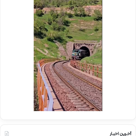
م
ر
و
ع
ک
ا
ب
م
ش
ل
ه
د
د
ر
ا
م
ی
و
ر
ک
ا
ب
ه‌
ب
آ
س
ه
ی
ن
ج
ی
ا
ن
ر
ا
ه‌
آخـرین اخبـار