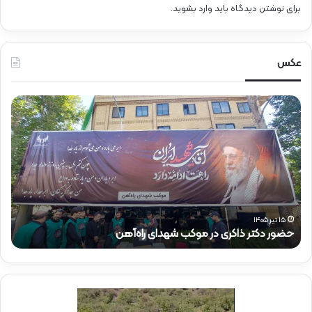
برای نوشتن دیدگاه باید
وارد بشوید
.
عکس
ح
ح
ض
ض
و
و
ر
ر
د
ق
ک
ا
ت
ئ
ر
م‌
ذ
م
۱۵ تیر ۱۴۰۵
حضور دکتر ذاکری در موکب شهدای راه‌آهن
ح
ا
ق
ک
ا
ر
م
ی
م
د
د
ر
ی