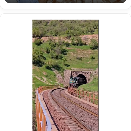
ک
ر
ی
د
ر
م
و
ک
ب
ش
ه
د
ا
ی
ر
ا
ه‌
آ
ه
ن