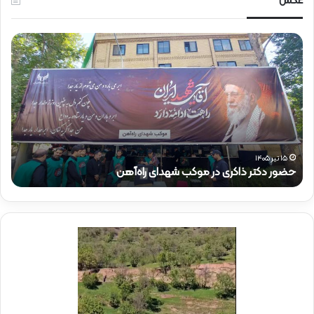
عکس
ح
ح
ض
ض
و
و
ر
ر
د
ق
ک
ا
ت
ئ
ر
م‌
ذ
م
۱۵ تیر ۱۴۰۵
حضور دکتر ذاکری در موکب شهدای راه‌آهن
ح
ا
ق
ک
ا
ر
م
ی
م
د
د
ر
ی
م
ر
و
ع
ک
ا
ب
م