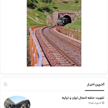
ش
ل
ه
د
د
ر
ا
م
ی
و
ر
ک
ا
ب
ه‌
ب
آ
س
ه
ی
ن
ج
ی
ا
ن
ر
ا
ه‌
آخـرین اخبـار
آ
ه
تقویت حلقه اتصال ایران و ترکیه
ن
۱۶ مرداد ۱۴۰۵