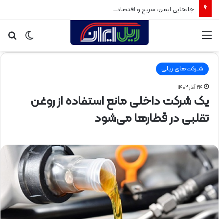
جابجایی ایمن، سریع و اقتصادی بار و مسافر با بهره‌برداری از راه‌آهن سبزوار
منو
تغییر
جس
پوسته
برا
شـرکت‌های ریلی
۲۴ آذر ۱۴۰۲
یک شرکت داخلی مانع استفاده از روغن
تقلبی در قطارها می‌شود