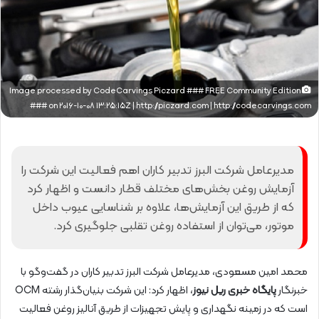
Image processed by CodeCarvings Piczard ### FREE Community Edition
### on 2016-10-08 13:25:15Z | http://piczard.com | http://codecarvings.com
مدیرعامل شرکت البرز تدبیر کاران اهم فعالیت این شرکت را
آزمایش روغن بخش‌های مختلف قطار دانست و اظهار کرد
که از طریق این آزمایش‌ها، علاوه بر شناسایی عیوب داخل
موتور، می‌توان از استفاده روغن تقلبی جلوگیری کرد.
محمد امین مسعودی، مدیرعامل شرکت البرز تدبیر کاران در گفت‌وگو با
خبرنگار
پایگاه خبری ریل نیوز
، اظهار کرد: این شرکت بنیان‌گذار رشته OCM
است که در زمینه نگهداری و پایش تجهیزات از طریق آنالیز روغن فعالیت