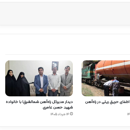
آ
ه
ن
ا
ز
ر
ا
ه‌
آ
ه
ن
ش
م
ا
ل
ش
ر
دیدار مدیرکل راه‌آهن شمالشرق۱ با خانواده
 اطفای حریق ریلی در راه‌آهن
ق
شهید حسن عامری
۲
۱۴ مرداد ۱۴۰۵