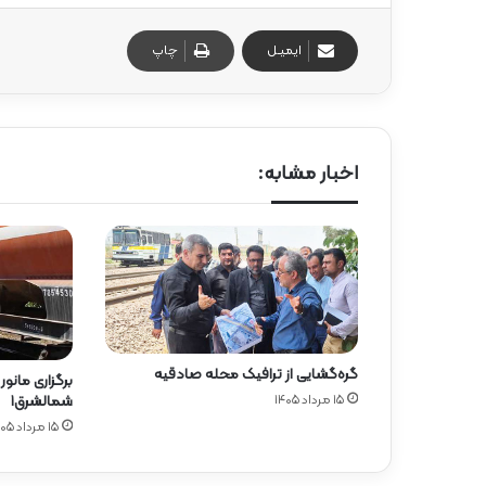
گ
ا
ایمیـل
چاپ
ه
»
–
م
ا
ز
اخبار مشابه:
ن
د
ر
ا
ن
گره‌گشایی از ترافیک محله صادقیه
برگزاری مانور
۱۵ مرداد ۱۴۰۵
شمالشرق۱
۱۵ مرداد ۱۴۰۵