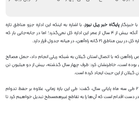
د
د
یبهشت ۱۴۰۵
۱۰ مرداد ۱۴۰۵
ک
یر گردشگری خط آهن «زیراب –
بازدید دکتر ذاکری مدیرعامل 
پایگاه خبر ریل نیوز
ت
، با اشاره به اینکه این اداره جزو مناطق تازه
گاه» – مازندران
از راه‌آهن شمالشرق۲
ر
تاسیس در راه‌آهن محسوب می‌شود، اظهار کرد: با وجود آنکه بیش از ۴ سال از عمر این اداره کل نمی‌گذرد؛ اما در جابه‌جایی بار که
ذ
‌آهن، در میانه جدول قرار دارد.
ا
ک
ی از اقدامات شاخص راه‌آهن که با اتصال استان گیلان به شبکه ریلی انجام داد، حمل مصالح
ر
ی
ان بوده است، خاطرنشان کرد: ظرف چهار سال گذشته، بیش از دو میلیون تن
م
 گیلان از این حیث ایجاد کرده است.
د
ی
ولدی با تاکید بر اهم برنامه‌های اداره کل راه‌آهن شمال ۲ طی سه ماه پایانی سال، گفت: طی این بازه زمانی، علاوه بر حفظ تدوام
ر
ع
در دست اقدام است که آن‌ها را به تقاطع غیرهمسطح تبدیل خواهیم کرد تا
ا
م
ل
ر
ا
ه‌