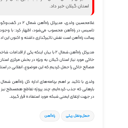
ر
استان گیلان خبر داد.
د
۱۳ ارد
ش
مس
غلامحسین ولدی، مدیرکل راه‌آهن شمال ۲ در گفت‌وگو با خبرنگار
گ
شیر
ر
ی
رسالت راه‌آهن است نقش تاثیرگذاری داشته و اکنون این اداره کل در بین مناطق ۲۱ گانه راه
خ
ط
مدیرکل راه‌آهن شمال ۲ با بیان اینکه یک
آ
ه
خاکی مورد نیاز استان گیلان به ویژه در بخش مرکزی است
ن
مصالح خاکی را حمل کردیم که این موضوع، انقلابی در استان
«
ز
ی
ر
بارهایی که جذب کرده‌ایم، چند پروژه تقاطع همسطح نیز 
ا
در جهت ارتقای ایمنی شبکه مورد استفاده قرار گیرند.
ب
–
ش
حمل‌و‌نقل ریلی
راه‌آهن
ی
ر