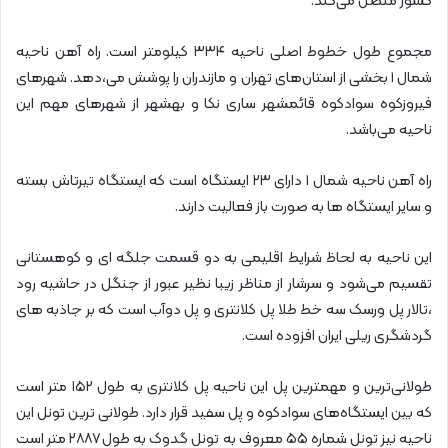
کشور متصل می‌کند.
مجموع طول خطوط اصلی ناحیه ۳۳۴ کیلومتر است. راه آهن ناحیه
شمال ۱ بخشی از استان‌های تهران و مازندران را پوشش می،دهد. شهرهای
فیروزکوه سوادکوه قائمشهر ساری نکا و بهشهر از شهرهای مهم این
ناحیه می‌باشد.
راه آهن ناحیه شمال ۱ دارای ۲۳ ایستگاه است که ایستگاه تیرتاش بسته
و سایر ایستگاه ها به صورت باز فعالیت دارند.
این ناحیه به لحاظ شرایط اقلیمی به دو قسمت جلگه ای و کوهستانی
تقسیم می‌شود و سرشار از مناظر زیبا نظیر عبور از جنگل در حاشیه رود
،تالار پل ورسک سه خط طلا پل کلانتری و پل دوآب است که بر جاذبه های
گردشگری ریلی ایران افزوده است.
طولانی‌ترین و مهمترین پل این ناحیه پل کلانتری به طول ۱۵۲ متر است
که بین ایستگاه‌های سوادکوه و پل سفید قرار دارد. طولانی ترین تونل این
ناحیه نیز تونل شماره ۵۵ معروف به تونل گدوک به طول ۲۸۸۷ متر است