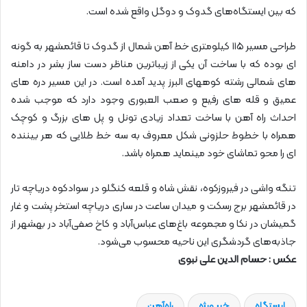
که بین ایستگاه‌های گدوک و دوگل واقع شده است.
طراحی مسیر ۱۱۵ کیلومتری خط آهن شمال از گدوک تا قائمشهر به گونه
ای بوده که با ساخت آن یکی از زیباترین مناظر دست ساز بشر در دامنه
های شمالی رشته کوههای البرز پدید آمده است. در این مسیر دره های
عمیق و قله های رفیع و صعب العبوری وجود دارد که موجب شده
احداث راه آهن با ساخت تعداد زیادی تونل و پل های بزرگ و کوچک
همراه با خطوط حلزونی شکل معروف به سه خط طلایی که هر بیننده
ای را محو تماشای خود مینماید همراه باشد.
تنگه واشی در فیروزکوه، نقش شاه و قلعه کنگلو در سوادکوه دریاچه تار
در قائمشهر برج رسکت و میدان ساعت در ساری دریاچه استخر پشت و غار
گمیشان در نکا و مجموعه باغ‌های عباس‌آباد و کاخ صفی‌آباد در بهشهر از
جاذبه‌های گردشگری این ناحیه محسوب می‌شود.
عکس : حسام الدین علی نبوی
ایستگاه
خبر ویژه
راه‌آهن