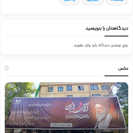
دیدگاهتان را بنویسید
برای نوشتن دیدگاه باید
وارد بشوید
.
عکس
ح
ح
ض
ض
و
و
ر
ر
د
ق
ک
ا
ت
ئ
ر
م‌