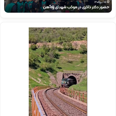
ذ
م
۱۵ تیر ۱۴۰۵
حضور دکتر ذاکری در موکب شهدای راه‌آهن
ح
ا
ق
ک
ا
ر
م
ی
م
د
د
ر
ی
م
ر
و
ع
ک
ا
ب
م
ش
ل
ه
د
د
ر
ا
م
ی
و
ر
ک
ا
ب
ه‌
ب
آ
س
ه
ی
ن
ج