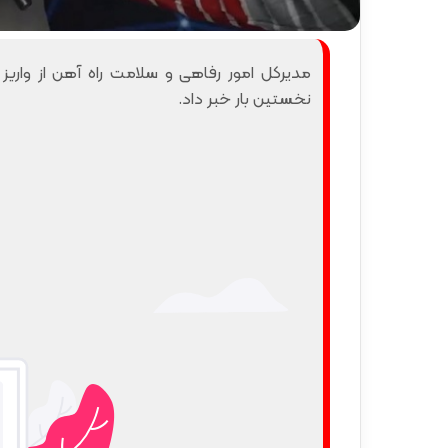
گ
ا
ه
مدیرکل امور رفاهی و سلامت راه آهن از واریز 
»
–
نخستین بار خبر داد.
م
ا
ز
ن
د
ر
ا
ن