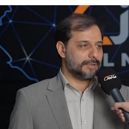
د
و
د
ز
ع
۱۰ مرداد ۱۴۰۵
ک
ی
ی خط آهن «زیراب –
بازدید دکتر ذاکری مدیرعامل راه‌آهن
م
ت
ر
ندران
از راه‌آهن شمالشرق۲
ه
ر
ر
ذ
ا
ا
ه
ک
و
ر
ش
ی
ه
م
ر
د
س
ی
ا
ر
ز
ع
ی
ا
ا
م
ز
ل
ر
ر
ض
ا
ا
ه‌
م