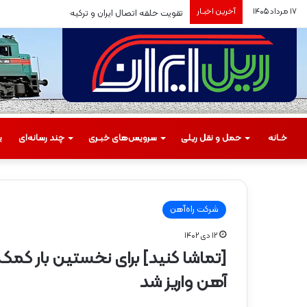
۱۷ مرداد ۱۴۰۵
آخرین اخبـار
تقویت حلقه اتصال ایران و ترکیه
خـانه
حمل‌ و نقل ریلی
سرویس‌های خبـری
چند رسانه‌ای
ی
شرکت راه‌آهن
۱۲ دی ۱۴۰۲
م
[تماشا کنید] برای نخستین بار کمک ه
س
ی
آهن واریز شد
ر
گ