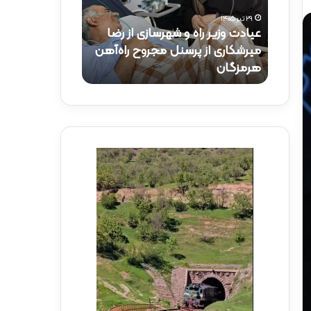
ک
۲۹ تیر ۱۴۰۵
ت
یادت وزیر راه و شهرسازی از رضا
۱۵ تیر ۱۴۰۵
ر
یرشکاری از پرسنل مجروح راه‌آهن
حضور دکتر ذاکری در موکب
ذ
رمزگان
راه‌آهن
ا
ک
ر
ی
د
ر
م
و
ک
ب
ش
ه
د
ا
ی
ر
ا