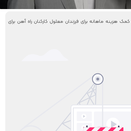
آ
ی
ه
ر
ن
ش
کمک هزینه ماهانه برای فرزندان معلول کارکنان راه آهن برای
ا
ک
ز
ا
ر
ر
ا
ی
ه‌
ا
آ
ز
ه
پ
ن
ر
ش
س
م
ن
ا
ل
ل
م
ش
ج
ر
ر
ق
و
۲
ح
ر
ا