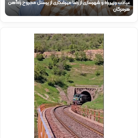
ذ
م
۱۵ تیر ۱۴۰۵
حضور دکتر ذاکری در موکب شهدای راه‌آهن
ح
ا
ق
ک
ا
ر
م
ی
م
د
د
ر
ی
م
ر
و
ع
ک
ا
ب
م
ش
ل
ه
د
د
ر
ا
م
ی
و
ر
ک
ا
ب
ه‌
ب
آ
س
ه
ی