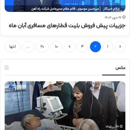
۲۶ مهر ۱۴۰۴
جزییات پیش فروش بلیت قطارهای مسافری آبان ماه
«
1
2
3
»
10
20
...
انتها
عکس
ح
ح
ض
ض
و
و
ر
ر
د
ق
ک
ا
ت
ئ
ر
م‌