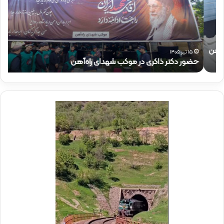
د
ق
ک
ا
ت
ئ
ر
م‌
ذ
م
۱۵ تیر ۱۴۰۵
حضور دکتر ذاکری در موکب شهدای راه‌آهن
ح
ا
ق
ک
ا
ر
م
ی
م
د
د
ر
ی
م
ر
و
ع
ک
ا
ب
م
ش
ل
ه
د
د
ر
ا
م
ی
و
ر
ک