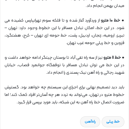
میدان بهمن انجام داد.
●
خط ۱۰ مترو
از وردآورد آغاز شده و تا فلکه سوم تهرانپارس کشیده می
شود. در این خط، امکان تبادل مسافر با این خطوط وجود دارد: تهران –
تبریز، ارومیه، زنجان، اردبیل، رشت، خط حومه ای تهران – کرج، هشتگرد،
قزوین و خط ریلی حومه غرب تهران.
●
خط ۱۱
مترو
نیز از سه راه تقی آباد تا بوستان چیتگر ادامه خواهد داشت و
در این خط می توان تبادل مسافر با توقفگاه جوانمرد قصاب، خیابان
شهید رجائی و راه آهن نیک پسندی را انجام داد.
باید دید تصمیم نهایی برای اجرای این سیستم چه خواهد بود. گسترش
خطوط مترو در تهران، می‌تواند به تردد هر چه آسان‌تر افراد کمک کند؛ اما
ضرورت اتصال خط راه آهن به این شبکه، باید مورد بررسی قرار گیرد.
خط ریلی
راه‌آهن