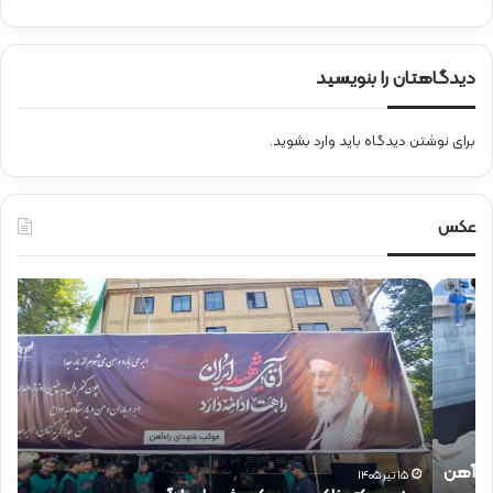
دیدگاهتان را بنویسید
برای نوشتن دیدگاه باید
وارد بشوید
.
عکس
ح
ح
ض
ض
و
و
ر
ر
د
ق
ک
ا
ت
ئ
ر
م‌
ذ
م
۱۵ تیر ۱۴۰۵