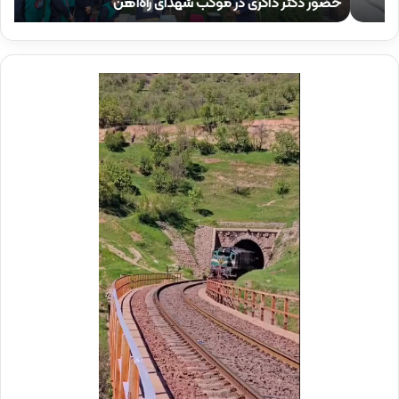
حضور دکتر ذاکری در موکب شهدای راه‌آهن
ح
ا
ق
ک
ا
ر
م
ی
م
د
د
ر
ی
م
ر
و
ع
ک
ا
ب
م
ش
ل
ه
د
د
ر
ا
م
ی
و
ر
ک
ا
ب
ه‌
ب
آ
س
ه
ی
ن
ج
ی