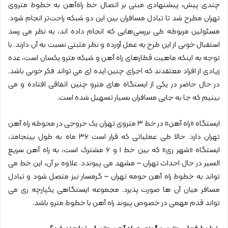
چندی پیش، پیشنهادی مبنی بر اتصال خط راه‌آهن به خطوط متروی
تهران مطرح شد تا تبادل مسافران بین این دو شبکه راحت‌تر انجام شود.‌
مسئولین مربوطه طی بررسی‌هایی که انجام داده اند، به نظر می رسد
استقبال خوبی از این طرح به عمل آورده و نظر مثبتی نسبت به آن دارند. با
توجه به اینکه ماهیت قطارهای راه آهن و شبکه مترو یکسان است، عده
زیادی از افراد معتقدند که اجرای چنین ایده ای می تواند فکر خوبی باشد.
در حال حاضر در یکی از ایستگاه های مترو چنین اتفاقی افتاده و می
بینیم که جا به جایی مسافران بسیار تسهیل شده است.
ایستگاه «راه آهن» در خط ۳ متروی تهران یک خروجی در محوطه راه آهن
تهران دارد. حالا طی عملیاتی که قرار است ۳۶ ماه به طول بینجامد،
ایستگاه «شهر ری» که بین خط ۱ و ۶ مشترک است، به راه آهن سریع
‌السیر در حال احداث تهران – مشهد می پیوندد. علاوه بر آن، این خط می
تواند به خطوط راه آهن حومه تهران – گرمسار نیز متصل شود و تبادل
مسافر میان آن ها صورت پذیرد. مجموعه ایستگاهی یکپارچه ری می
تواند قدم مهمی در خصوص پیوند راه آهن با خطوط مترو باشد.