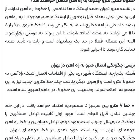
خطوط فعلی مترو چگونه به راه آهن متصل خواهند شد؟
در نقشه مترو تهران همه ایستگاه ها تقاطعی با خطوط راه آهن ندارند. از
این رو نمی توان تعداد قابل توجهی از ایستگاه های موجود را به راه‌آهن
پیوند داد. طی برنامه مطرح شده، به نظر می رسد ۴ خط متروی دیگر از ۸
تا ۱۱ می توانند به نقشه اضافه شوند، تا این پیوند به درستی برقرار شود.
البته این مسئله فعلا در حد یک پیشنهاد است و باید به تأیید همه
نمایندگان برسد تا اجرایی شود.
بررسی چگونگی اتصال مترو به راه آهن در تهران
شبکه یک‌پارچه ایستگاه شهر ری، یکی از اقدامات اتصال شبکه راه‌آهن به
خطوط مترو است و از سوی دیگر، بناست چند خط متروی جدید نیز به این
مجموعه اضافه شوند. وضعیت این خطوط، در ادامه تشر.یح شده است:
●
خط ۸ مترو
بین سرسبز تا مسعودیه امتداد خواهد یافت. در این خط
چندین تبادل قابل انجام است؛ مورد اول قابلیت تبادل مسافرین با
توقف‌گاه ترمینال جنوب است. مورد دوم، تبادل مسافرین با خط راه آهن
حومه ای تهران – پرند است. مورد بعدی در خط حومه ای تهران –
هشتگرد صورت می گیرد و نهایتا تبادل مسافرین را می توان در راه آهن