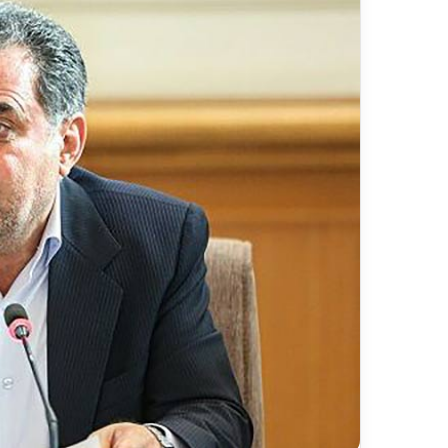
ر
د
۱۳ ارد
ش
مس
گ
شیر
ر
ی
خ
ط
آ
ه
ن
«
ز
ی
ر
ا
ب
–
ش
ی
ر