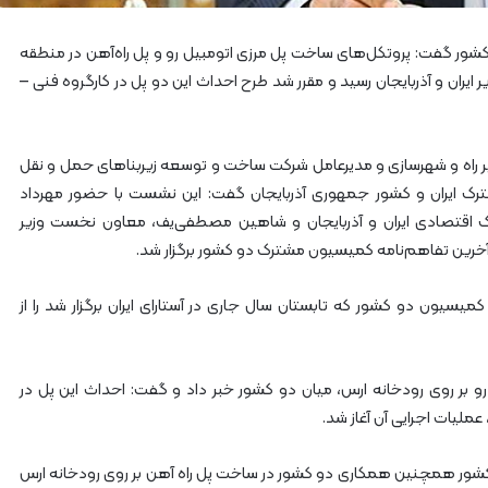
آ
ه
ر گفت: پروتکل‌های ساخت پل مرزی اتومبیل رو و پل راه‌آهن در منطقه
ن
ا
ر ایران و آذربایجان رسید و مقرر شد طرح احداث این دو پل در کارگروه فنی –
ز
ر
ا
زیر راه و شهرسازی و مدیرعامل شرکت ساخت و توسعه زیربناهای حمل و نقل
ه‌
رک ایران و کشور جمهوری آذربایجان گفت: این نشست با حضور مهرداد
آ
ه
 اقتصادی ایران و آذربایجان و شاهین مصطفی‌یف، معاون نخست وزیر
ن
آخرین تفاهم‌نامه کمیسیون مشترک دو کشور برگزار شد.
ش
م
ون دو کشور که تابستان سال جاری در آستارای ایران برگزار شد را از
ا
ل
ش
ر
 بر روی رودخانه ارس، میان دو کشور خبر داد و گفت: احداث این پل در
ق
عملیات اجرایی آن آغاز شد.
۲
ور همچنین همکاری دو کشور در ساخت پل راه آهن بر روی رودخانه ارس