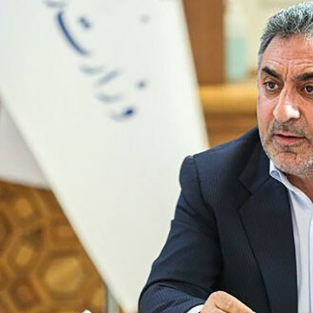
د
د
یبهشت ۱۴۰۵
۱۰ مرداد ۱۴۰۵
ک
یر گردشگری خط آهن «زیراب –
بازدید دکتر ذاکری مدیرعامل 
ت
گاه» – مازندران
از راه‌آهن شمالشرق۲
ر
ذ
ا
ک
ر
ی
م
د
ی
ر
ع
ا
م
ل
ر
ا
ه‌