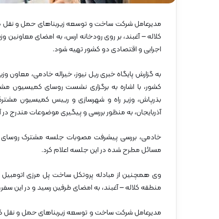
گ
ا
مدیرعامل شرکت ساخت و توسعه زیربناهای حمل و نقل کشو
ه
»
کلاله – آغبند، بر روی رودخانه ارس، به امضای معاونین وزی
–
اجرایی و اقتصادی دو کشور تهیه شود.
م
ا
به گزارش پایگاه خبری ریل نیوز، خیراله خادمی، معاون و
ز
کشور، با اشاره به برگزاری نشست روسای کمیسیون مشت
ن
د
بذرپاش، وزیر راه و شهرسازی و رییس کمیسیون مشترک
ر
آذربایجان، به منظور بررسی و پیگیری موضوعات مندرج در 
ا
ن
خادمی، بررسی پیشرفت مصوبات جلسه مشترک روسای کمیسی
مسائل مطرح شده در این جلسه اعلام کرد.
وی همچنین از مبادله پروتکل ساخت پل مرزی اتومبیل رو
منطقه کلاله – آغبند، به امضای طرفین رسید و در این سفر، 
مدیرعامل شرکت ساخت و توسعه زیربناهای حمل و نقل کش