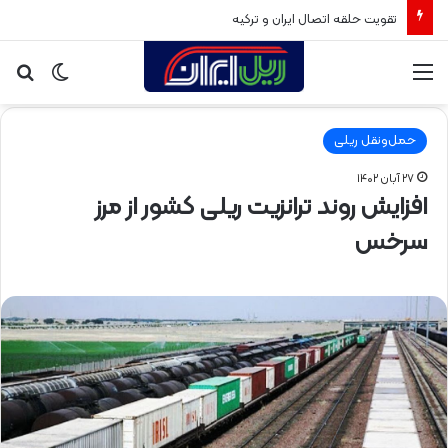
تقویت حلقه اتصال ایران و ترکیه
منو
تغییر
جس
پوسته
برا
حمل‌ونقل ریلی
۲۷ آبان ۱۴۰۲
افزایش روند ترانزیت ریلی کشور از مرز
سرخس