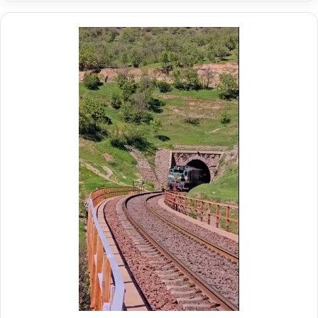
ر
م
ی
م
د
د
ر
ی
م
ر
و
ع
ک
ا
ب
م
ش
ل
ه
د
د
ر
ا
م
ی
و
ر
ک
ا
ب
ه‌
ب
آ
س
ه
ی
ن
ج
ی
ا
ن