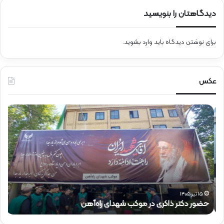
دیدگاهتان را بنویسید
برای نوشتن دیدگاه باید
وارد بشوید
.
عکس
ح
ح
ض
ض
و
و
ر
ر
د
ق
ک
ا
ت
ئ
ر
م‌
ذ
م
۱۵ تیر ۱۴۰۵
حضور دکتر ذاکری در موکب شهدای راه‌آهن
ح
ا
ق
ک
ا