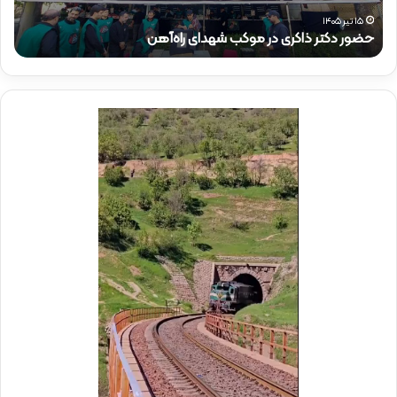
ر
م‌
ذ
م
۱۵ تیر ۱۴۰۵
حضور دکتر ذاکری در موکب شهدای راه‌آهن
ح
ا
ق
ک
ا
ر
م
ی
م
د
د
ر
ی
م
ر
و
ع
ک
ا
ب
م
ش
ل
ه
د
د
ر
ا
م
ی
و
ر
ک
ا
ب
ه‌
ب
آ
س
ه
ی