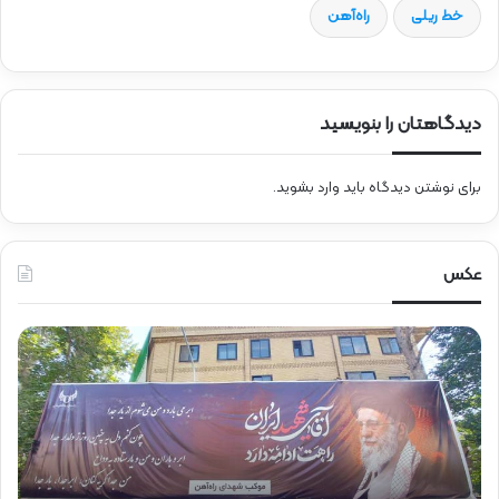
خط ریلی
راه‌آهن
دیدگاهتان را بنویسید
برای نوشتن دیدگاه باید
وارد بشوید
.
عکس
ح
ح
ض
ض
و
و
ر
ر
د
ق
ک
ا
ت
ئ