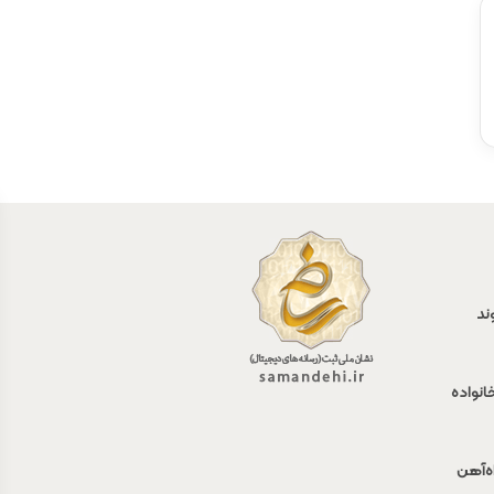
ند
انواده
اه‌آهن