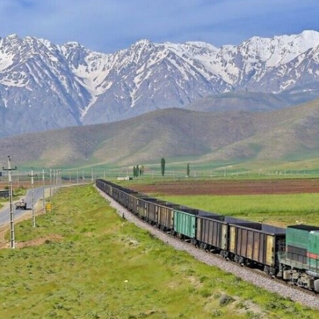
د
د
یبهشت ۱۴۰۵
۱۰ مرداد ۱۴۰۵
ک
یر گردشگری خط آهن «زیراب –
بازدید دکتر ذاکری مدیرعامل 
ت
گاه» – مازندران
از راه‌آهن شمالشرق۲
ر
ذ
ا
ک
ر
ی
م
د
ی
ر
ع
ا
م
ل
ر
ا
ه‌