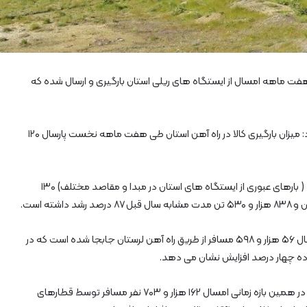
آ
ه
ن
ا
ز
ر
تان گفت: ۲۶۳ هزار و ۷۱۴ تن کالا طی هفت ماهه امسال از ایستگاه های ریلی استان بارگیری و ارسال شده که
ا
ه‌
آ
به گزارش پایگاه خبری ریل نیوز، رحمت رحمت نژاد اظهار کرد: میزان بارگیری کالا در راه آهن استان طی هفت ماهه نخست پارسال ۱۲۰
ه
ن
ش
م
وی افزود: همچنین در این مدت تن کیلومتر مبدا – مقصد ( بارهای عبوری از ایستگاه های استان در مبدا و مقاصد مختلف) ۱۳۰
ا
ل
ش
ر
رحمت نژاد بیان کرد: همچنین در هفت ماهه نخست امسال ۵۶ هزار و ۵۹۸ مسافر از طریق راه آهن لرستان جابجا شده است که در
ق
۲
وی با اشاره به تعداد مسافر قطارهای حومه ای عنوان کرد: در همین بازه زمانی امسال ۱۶۲ هزار و ۷۰۳ نفر مسافر توسط قطارهای