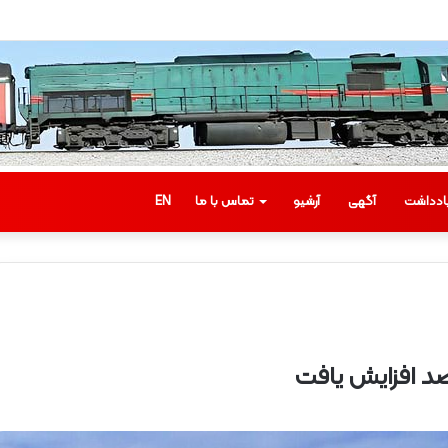
ادداشت
آگهی
آرشیو
تماس با ما
EN
ب
ا
ز
د
ی