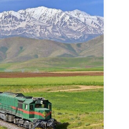
ر
د
۱۳ ارد
ش
مس
گ
شیر
ر
ی
خ
ط
آ
ه
ن
«
ز
ی
ر
ا
ب
–
ش
ی
ر