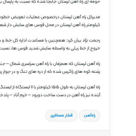
حومه ای راه آهن لرستان جابجا شده که نسبت به پارسال با جابجایی ۸۷ هزار و ۷۴۱ نفر ۲۱ درصد اف
کیلومتر راه آهن لرستان در محل قوس های سایش دار شعاع ۲۵۰ و ۳۰۰ تعویض شده ا
رحمت نژاد بیان کرد: همچنین با مساعدت اداره کل خط و س
خروج از خط ریلی به واسطه سایش شدید قوس ها، نسبت
رشته کوه های زاگرس شده که از دره های تنگ و در جوار رود
راه آهن لرستان به طول ۱۵۵
آینده نیز راه آهن در دست ساخت دورود – خرم آباد – پلدخ
راه‌آهن
قطار مسافری