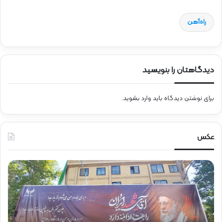
راه‌آهن
دیدگاهتان را بنویسید
برای نوشتن دیدگاه باید
وارد بشوید
.
عکس
ح
ح
ض
ض
و
و
ر
ر
د
ق
ک
ا