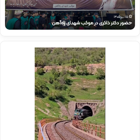
ت
ئ
ر
م‌
ذ
م
۱۵ تیر ۱۴۰۵
حضور دکتر ذاکری در موکب شهدای راه‌آهن
ح
ا
ق
ک
ا
ر
م
ی
م
د
د
ر
ی
م
ر
و
ع
ک
ا
ب
م
ش
ل
ه
د
د
ر
ا
م
ی
و
ر
ک
ا
ب
ه‌
ب