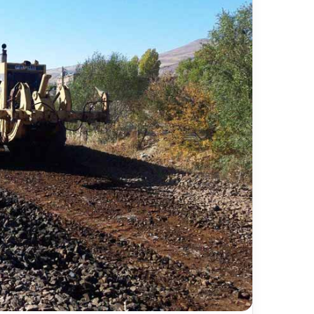
ر
د
۱۳ ارد
ش
مس
گ
شیر
ر
ی
خ
ط
آ
ه
ن
«
ز
ی
ر
ا
ب
–
ش
ی
ر