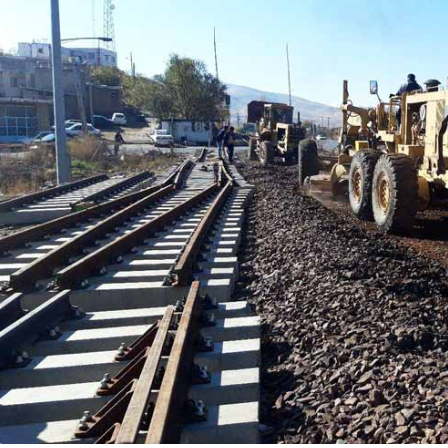
د
د
یبهشت ۱۴۰۵
۱۰ مرداد ۱۴۰۵
ک
یر گردشگری خط آهن «زیراب –
بازدید دکتر ذاکری مدیرعامل 
ت
گاه» – مازندران
از راه‌آهن شمالشرق۲
ر
ذ
ا
ک
ر
ی
م
د
ی
ر
ع
ا
م
ل
ر
ا
ه‌