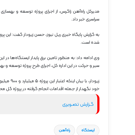
گ
ا
ه
سراسری خبر داد.
»
–
م
ا
شده است.
ز
ن
وی ادامه داد: به منظور تامین برق پایدار ایستگاه‌ها در 
د
سیر و حرکت در این اداره کل، اجرای طرح پروژه توسعه و بهس
ر
ا
ن
خود نگهدار از جمله اقدامات انجام گرفته در پروژه گل م
گـزارش تصـویری
ایستگاه
راه‌آهن