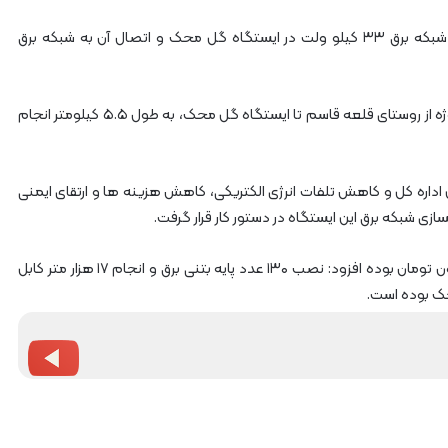
آ
ه
مدیرکل راه‌آهن زاگرس، از اجرای پروژه توسعه و بهسازی شبکه برق ۳۳ کیلو ولت در ایستگاه گل محک و اتصال آن به شبکه برق
ن
ا
ز
ر
به گزارش پایگاه خبری ریل نیوز، حسن زیودار گفت: این پروژه از روستای قلعه قاسم تا ایستگاه گل محک، به طول ۵.۵ کیلومتر انجام
ا
ه‌
آ
این اداره کل و کاهش تلفات انرژی الکتریکی، کاهش هزینه ها و ارتقای ایمنی
ه
ازی شبکه برق این ایستگاه در دستور کار قرار گرفت.
ن
ش
م
زیودار، با بیان اینکه اعتبار این پروژه ۵ میلیارد و ۹۰۰ میلیون تومان بوده افزود: نصب ۱۳۰ عدد پایه بتنی برق و انجام ۱۷ هزار متر کابل
ا
حک بوده است.
ل
ش
ر
ق
۲