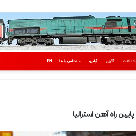
ادداشت
آگهی
آرشیو
تماس با ما
EN
ب
ا
ز
د
ی