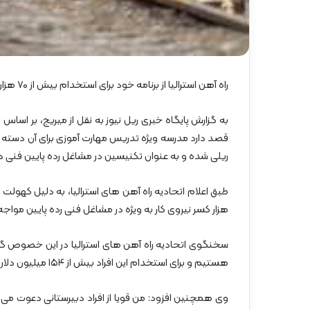
گ
ا
ه
»
–
م
راه آهن استرالیا از برنامه خود برای استخدام بیش از ۷۰ هزار نفر در مشاغل رده پایین ریلی خبر داد.
ا
ز
ن
د
قصد دارد مدرسه ویژه تدریس مهارت آموزی برای آن دسته 
ر
ریلی شده و به عنوان تکنیسین در مشاغل رده پایین فنی د
ا
ن
هزار کسر نیروی کار به ویژه در مشاغل فنی رده پایین مواج
سخنگوی اتحادیه راه آهن های استرالیا در این خصوص گفت:
هستیم و برای استخدام این افراد بیش از ۱۵۴ میلیون دلار طی ۱۵ سال آینده بودجه تخصیص داده ایم.
وی همچنین افزود: من قویا از افراد دبیرستانی دعوت می کن