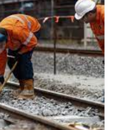
ر
د
۱۳ ارد
ش
مس
گ
شیر
ر
ی
خ
ط
آ
ه
ن
«
ز
ی
ر
ا
ب
–
ش
ی
ر