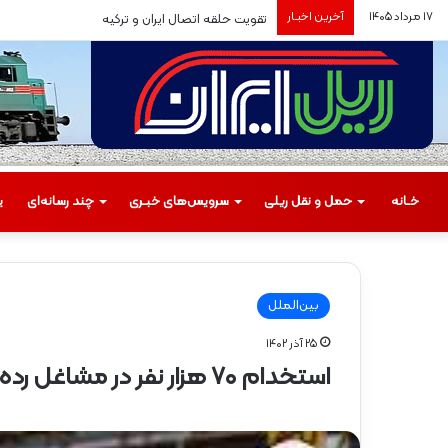
۱۷ مرداد ۱۴۰۵
آخرین اخبـار
تقویت حلقه اتصال ایران و ترکیه
خـانه
حمل‌ و نقل ریلی
سرویس‌های خبـری
چند رسانه‌ای
ی
بین‌الملل
۲۵ آذر ۱۴۰۲
م
استخدام ۷۰ هزار نفر در مشاغل رده پایین راه آهن استرالیا
س
ی
ر
گ