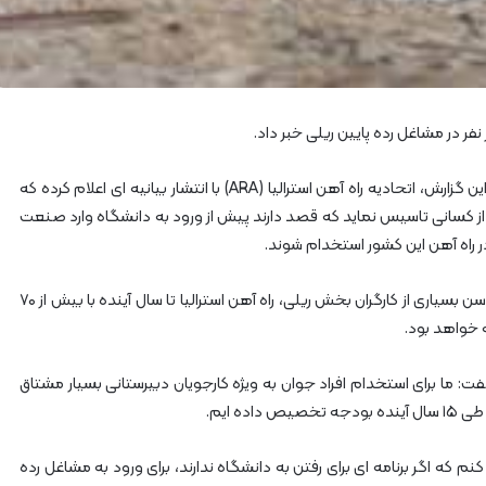
آ
ه
ن
ا
ز
ر
ا
ه‌
به گزارش پایگاه خبری ریل نیوز به نقل از میریج، بر اساس این گزارش، اتحادیه راه آهن استرالیا (ARA) با انتشار بیانیه ای اعلام کرده که
آ
ه
از کسانی تاسیس نماید که قصد دارند پیش از ورود به دانشگاه وارد صنعت
ن
ر راه آهن این کشور استخدام شوند.
ش
م
طبق اعلام اتحادیه راه آهن های استرالیا، به دلیل کهولت سن بسیاری از کارگران بخش ریلی، راه آهن استرالیا تا سال آینده با بیش از ۷۰
ا
ه خواهد بود.
ل
ش
ر
 ما برای استخدام افراد جوان به ویژه کارجویان دبیرستانی بسیار مشتاق
ق
۲
م که اگر برنامه ای برای رفتن به دانشگاه ندارند، برای ورود به مشاغل رده