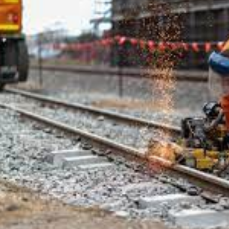
د
د
یبهشت ۱۴۰۵
۱۰ مرداد ۱۴۰۵
ک
یر گردشگری خط آهن «زیراب –
بازدید دکتر ذاکری مدیرعامل 
ت
گاه» – مازندران
از راه‌آهن شمالشرق۲
ر
ذ
ا
ک
ر
ی
م
د
ی
ر
ع
ا
م
ل
ر
ا
ه‌