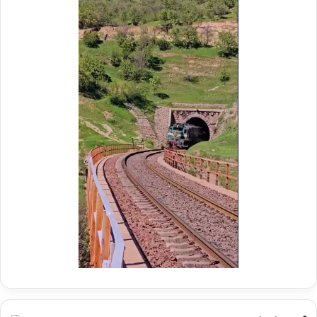
ر
م
و
ک
ب
ش
ه
د
ا
ی
ر
ا
ه‌
آ
ه
ن