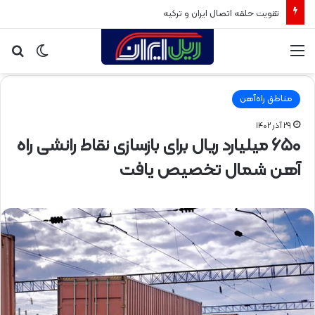
تقویت حلقه اتصال ایران و ترکیه
منو
تغییر
جس
پوسته
برا
مناطق راه‌آهن
۲۹ آذر ۱۴۰۲
۶۵۰ میلیارد ریال برای بازسازی نقاط رانشی راه
آهن شمال تخصیص یافت