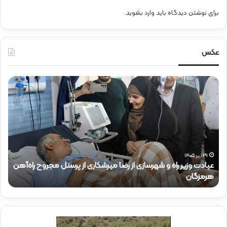
برای نوشتن دیدگاه باید
وارد بشوید
.
عکس
ح
ض
و
ر
د
ک
ت
ر
ا میرشکاری از پرسنل مجروح راه‌آهن
ذ
۱۵ تیر ۱۴۰۵
حضور دکتر ذاکری در موکب شهدای را
ا
ک
ر
ی
د